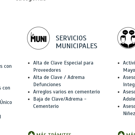
SERVICIOS
MUNICIPALES
Alta de Clave Especial para
Activ
as con
Proveedores
Mayo
Alta de Clave / Adrema
Aseso
Defunciones
Integ
s con
Arreglos varios en cementerio
Aseso
Baja de Clave/Adrema -
Adole
 Único
Cementerio
Aseso
Niñez
l