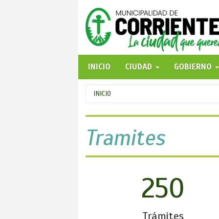
Pasar
al
contenido
principal
INICIO
CIUDAD
GOBIERNO
Se
INICIO
encuentra
usted
Tramites
aquí
250
Trámites