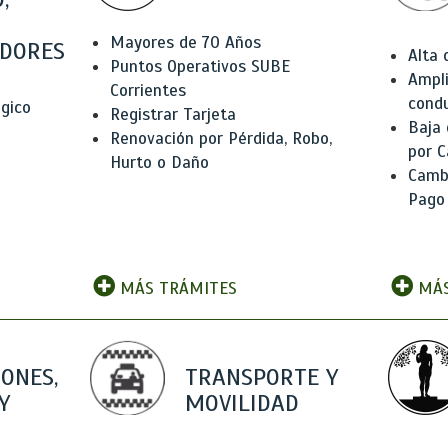
Mayores de 70 Años
DORES
Alta
Puntos Operativos SUBE
Ampli
Corrientes
condu
ógico
Registrar Tarjeta
Baja
Renovación por Pérdida, Robo,
por C
Hurto o Daño
Camb
Pago
MÁS TRÁMITES
MÁS
IONES,
TRANSPORTE Y
Y
MOVILIDAD