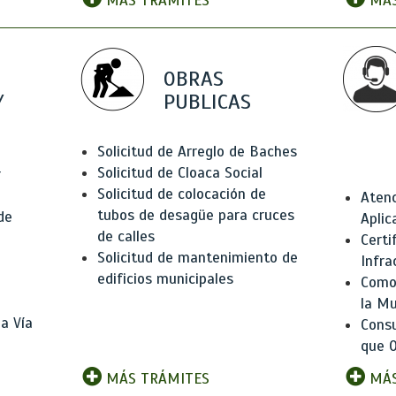
MÁS TRÁMITES
MÁS
OBRAS
Y
PUBLICAS
Solicitud de Arreglo de Baches
Solicitud de Cloaca Social
r
Solicitud de colocación de
Atenc
tubos de desagüe para cruces
de
Aplic
de calles
Certi
Solicitud de mantenimiento de
Infra
edificios municipales
Como 
la Mu
a Vía
Consu
que O
MÁS TRÁMITES
MÁS