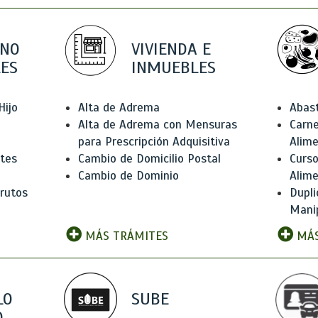
 NO
VIVIENDA E
ES
INMUEBLES
Hijo
Alta de Adrema
Abas
Alta de Adrema con Mensuras
Carne
para Prescripción Adquisitiva
Alim
ntes
Cambio de Domicilio Postal
Curso
Cambio de Dominio
Alim
rutos
Dupli
Manip
MÁS TRÁMITES
MÁS
LO
SUBE
,