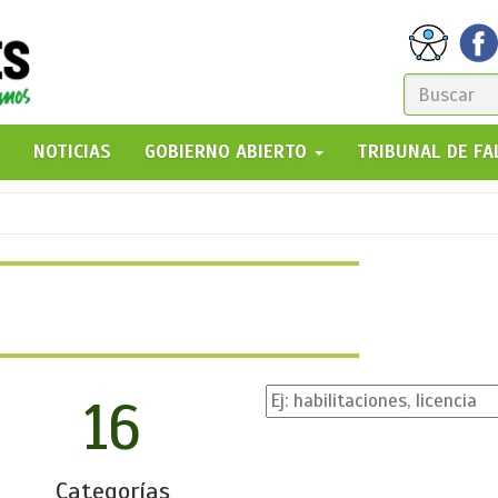
FORM
DE
GO!
NOTICIAS
GOBIERNO ABIERTO
TRIBUNAL DE F
BÚSQ
16
Categorías