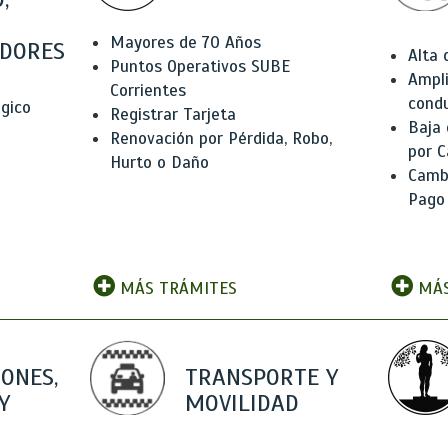
Mayores de 70 Años
DORES
Alta
Puntos Operativos SUBE
Ampli
Corrientes
condu
ógico
Registrar Tarjeta
Baja
Renovación por Pérdida, Robo,
por C
Hurto o Daño
Camb
Pago
MÁS TRÁMITES
MÁS
IONES,
TRANSPORTE Y
Y
MOVILIDAD