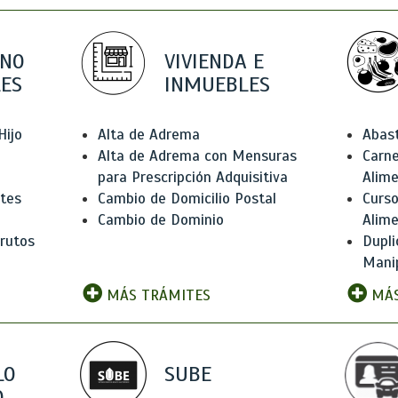
 NO
VIVIENDA E
ES
INMUEBLES
Hijo
Alta de Adrema
Abas
Alta de Adrema con Mensuras
Carne
para Prescripción Adquisitiva
Alim
ntes
Cambio de Domicilio Postal
Curso
Cambio de Dominio
Alim
rutos
Dupli
Manip
MÁS TRÁMITES
MÁS
LO
SUBE
,