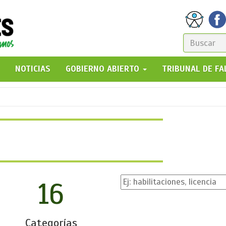
FORM
DE
GO!
NOTICIAS
GOBIERNO ABIERTO
TRIBUNAL DE F
BÚSQ
16
Categorías