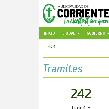
Pasar
al
contenido
principal
INICIO
CIUDAD
GOBIERNO
Se
INICIO
encuentra
usted
Tramites
aquí
242
Trámites