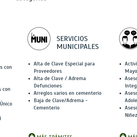
SERVICIOS
MUNICIPALES
Alta de Clave Especial para
Activ
as con
Proveedores
Mayo
Alta de Clave / Adrema
Aseso
Defunciones
Integ
s con
Arreglos varios en cementerio
Aseso
Baja de Clave/Adrema -
Adole
 Único
Cementerio
Aseso
Niñez
l