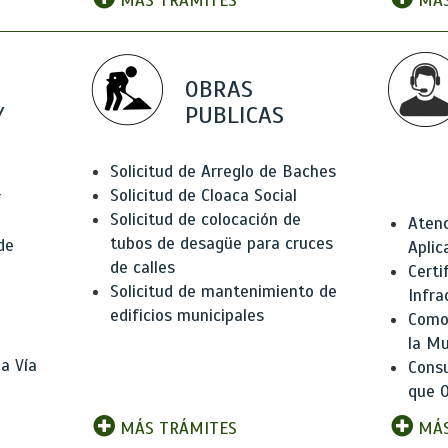
MÁS TRÁMITES
MÁS
OBRAS
Y
PUBLICAS
Solicitud de Arreglo de Baches
Solicitud de Cloaca Social
r
Solicitud de colocación de
Atenc
tubos de desagüe para cruces
de
Aplic
de calles
Certi
Solicitud de mantenimiento de
Infra
edificios municipales
Como 
la Mu
a Vía
Consu
que O
MÁS TRÁMITES
MÁS