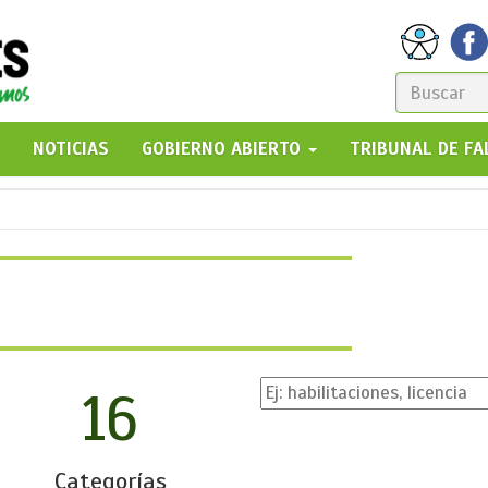
FORM
DE
GO!
NOTICIAS
GOBIERNO ABIERTO
TRIBUNAL DE F
BÚSQ
16
Categorías