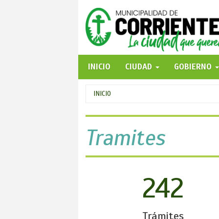
Pasar
al
contenido
principal
INICIO
CIUDAD
GOBIERNO
Se
INICIO
encuentra
usted
Tramites
aquí
242
Trámites