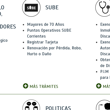
LO
SUBE
,
Mayores de 70 Años
Exen
DORES
Puntos Operativos SUBE
Inmob
Corrientes
Disc
ógico
Registrar Tarjeta
Exenc
Renovación por Pérdida, Robo,
Auto
Hurto o Daño
Disc
Obten
de Di
P.I.M
para 
MÁS TRÁMITES
MÁS
POLITICAS