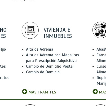
 NO
VIVIENDA E
ES
INMUEBLES
Hijo
Alta de Adrema
Abas
Alta de Adrema con Mensuras
Carne
para Prescripción Adquisitiva
Alim
ntes
Cambio de Domicilio Postal
Curso
Cambio de Dominio
Alim
rutos
Dupli
Manip
MÁS TRÁMITES
MÁS