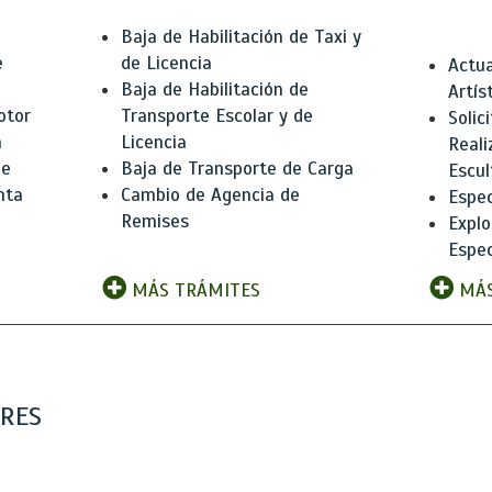
Baja de Habilitación de Taxi y
e
de Licencia
Actua
Baja de Habilitación de
Artís
otor
Transporte Escolar y de
Solic
n
Licencia
Reali
de
Baja de Transporte de Carga
Escul
nta
Cambio de Agencia de
Espec
Remises
Explo
Espec
MÁS TRÁMITES
MÁS
ARES