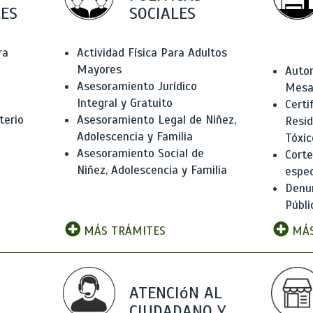
ES
SOCIALES
ra
Actividad Física Para Adultos
Mayores
Autor
Asesoramiento Jurídico
Mesas
Integral y Gratuito
Certi
terio
Asesoramiento Legal de Niñez,
Resid
Adolescencia y Familia
Tóxic
Asesoramiento Social de
Corte
Niñez, Adolescencia y Familia
espec
Denun
Públi
MÁS TRÁMITES
MÁS
ATENCIóN AL
CIUDADANO Y