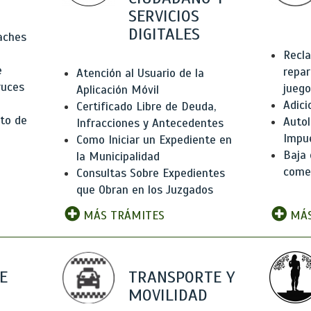
SERVICIOS
DIGITALES
Baches
Recla
e
repar
Atención al Usuario de la
ruces
juego
Aplicación Móvil
Adici
Certificado Libre de Deuda,
to de
Autol
Infracciones y Antecedentes
Impu
Como Iniciar un Expediente en
Baja 
la Municipalidad
comer
Consultas Sobre Expedientes
que Obran en los Juzgados
MÁS TRÁMITES
MÁS
E
TRANSPORTE Y
MOVILIDAD