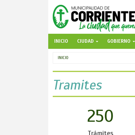
Pasar
al
contenido
principal
INICIO
CIUDAD
GOBIERNO
Se
INICIO
encuentra
usted
Tramites
aquí
250
Trámites