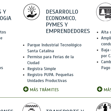
 Y
DESARROLLO
OGíA
ECONOMICO,
PYMES Y
EMPRENDEDORES
tos
Alta
de
Ampli
condu
Parque Industrial Tecnológico
Baja
Santa Catalina
por C
Permiso para Ferias de la
Camb
Ciudad
os
Pago
Registra Simple
Registro PUPA. Pequeñas
Unidades Productivas
MÁS TRÁMITES
MÁS