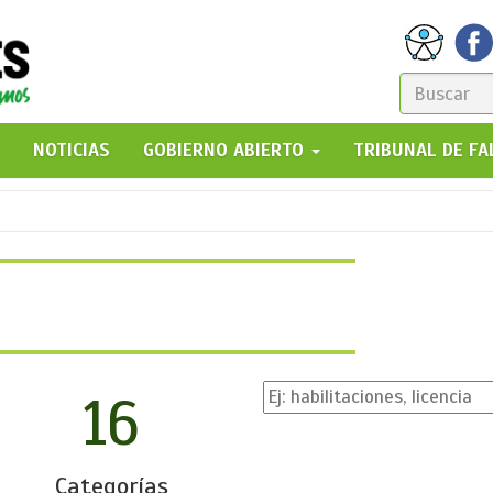
FORM
DE
GO!
NOTICIAS
GOBIERNO ABIERTO
TRIBUNAL DE F
BÚSQ
16
Categorías