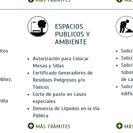
MÁS TRÁMITES
MÁS
ESPACIOS
PUBLICOS Y
AMBIENTE
ltos
Solic
Solic
Autorización para Colocar
Solic
Mesas y Sillas
tubos
Certificado Generadores de
Niñez,
de ca
Residuos Peligrosos y/o
Solic
Tóxicos
edifi
Corte de pasto en casos
ilia
especiales
Denuncia de Líquidos en la Vía
Pública
MÁS TRÁMITES
MÁS