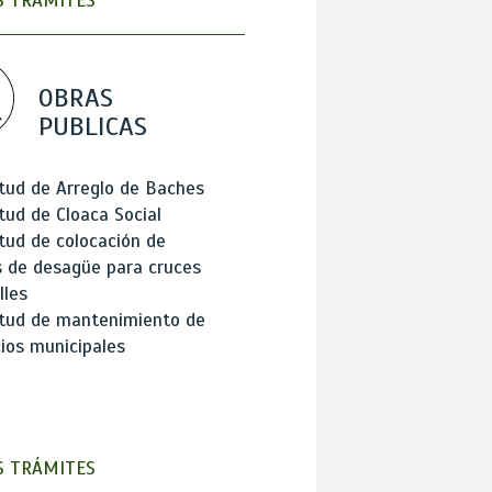
 TRÁMITES
OBRAS
PUBLICAS
itud de Arreglo de Baches
itud de Cloaca Social
itud de colocación de
 de desagüe para cruces
lles
itud de mantenimiento de
cios municipales
 TRÁMITES