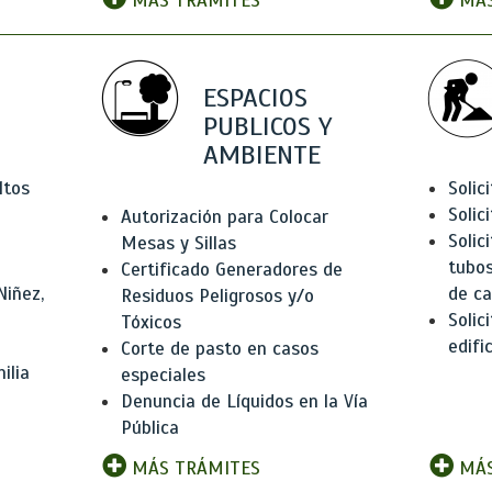
MÁS TRÁMITES
MÁS
ESPACIOS
PUBLICOS Y
AMBIENTE
ltos
Solic
Solic
Autorización para Colocar
Solic
Mesas y Sillas
tubos
Certificado Generadores de
Niñez,
de ca
Residuos Peligrosos y/o
Solic
Tóxicos
edifi
Corte de pasto en casos
ilia
especiales
Denuncia de Líquidos en la Vía
Pública
MÁS TRÁMITES
MÁS