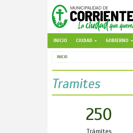
Pasar
al
contenido
principal
INICIO
CIUDAD
GOBIERNO
Se
INICIO
encuentra
usted
Tramites
aquí
250
Trámites