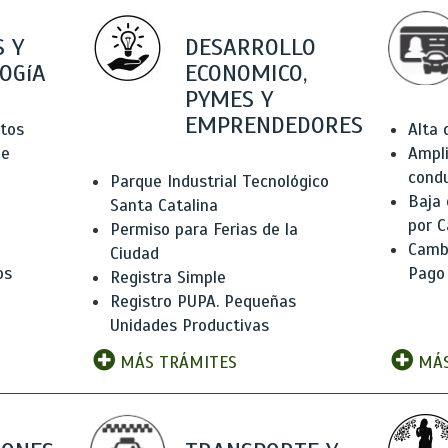
 Y
DESARROLLO
OGíA
ECONOMICO,
PYMES Y
EMPRENDEDORES
tos
Alta
de
Ampli
condu
Parque Industrial Tecnológico
Baja
Santa Catalina
por C
Permiso para Ferias de la
Camb
Ciudad
os
Pago
Registra Simple
Registro PUPA. Pequeñas
Unidades Productivas
MÁS TRÁMITES
MÁS