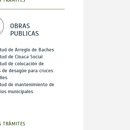
 TRÁMITES
OBRAS
PUBLICAS
itud de Arreglo de Baches
itud de Cloaca Social
itud de colocación de
 de desagüe para cruces
lles
itud de mantenimiento de
cios municipales
 TRÁMITES