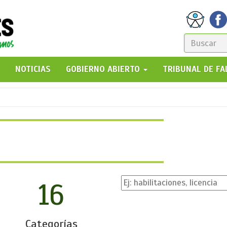
FORM
DE
GO!
NOTICIAS
GOBIERNO ABIERTO
TRIBUNAL DE F
BÚSQ
16
Categorías