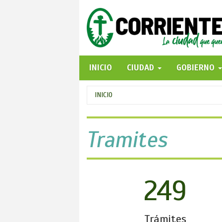
Pasar
al
contenido
principal
INICIO
CIUDAD
GOBIERNO
Se
INICIO
encuentra
usted
Tramites
aquí
249
Trámites