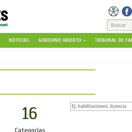
FORM
DE
GO!
NOTICIAS
GOBIERNO ABIERTO
TRIBUNAL DE F
BÚSQ
16
Categorías