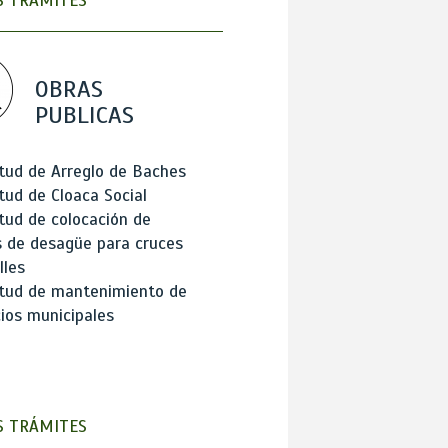
 TRÁMITES
OBRAS
PUBLICAS
itud de Arreglo de Baches
itud de Cloaca Social
itud de colocación de
 de desagüe para cruces
lles
itud de mantenimiento de
cios municipales
 TRÁMITES