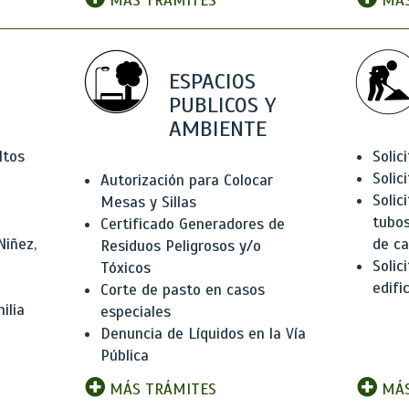
MÁS TRÁMITES
MÁS
ESPACIOS
PUBLICOS Y
AMBIENTE
ltos
Solic
Solic
Autorización para Colocar
Solic
Mesas y Sillas
tubos
Certificado Generadores de
Niñez,
de ca
Residuos Peligrosos y/o
Solic
Tóxicos
edifi
Corte de pasto en casos
ilia
especiales
Denuncia de Líquidos en la Vía
Pública
MÁS TRÁMITES
MÁS