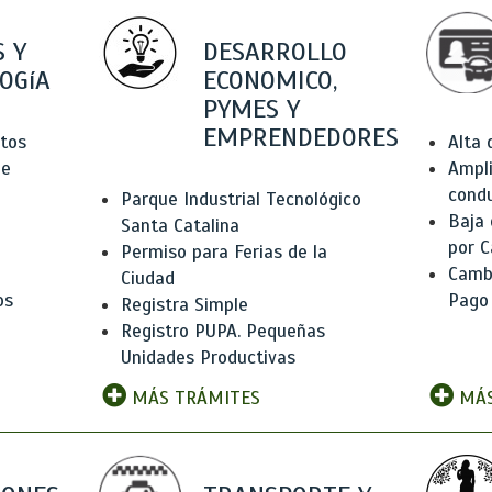
 Y
DESARROLLO
OGíA
ECONOMICO,
PYMES Y
EMPRENDEDORES
tos
Alta
de
Ampli
condu
Parque Industrial Tecnológico
Baja
Santa Catalina
por C
Permiso para Ferias de la
Camb
Ciudad
os
Pago
Registra Simple
Registro PUPA. Pequeñas
Unidades Productivas
MÁS TRÁMITES
MÁS