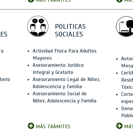
MÁS TRÁMITES
MÁS
POLITICAS
ES
SOCIALES
ra
Actividad Física Para Adultos
Mayores
Autor
Asesoramiento Jurídico
Mesas
Integral y Gratuito
Certi
terio
Asesoramiento Legal de Niñez,
Resid
Adolescencia y Familia
Tóxic
Asesoramiento Social de
Corte
Niñez, Adolescencia y Familia
espec
Denun
Públi
MÁS TRÁMITES
MÁS