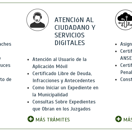
ATENCIóN AL
CIUDADANO Y
SERVICIOS
DIGITALES
Baches
Asign
Certi
e
ANSE
Atención al Usuario de la
ruces
Certi
Aplicación Móvil
Pena
Certificado Libre de Deuda,
to de
Const
Infracciones y Antecedentes
Como Iniciar un Expediente en
la Municipalidad
Consultas Sobre Expedientes
que Obran en los Juzgados
MÁS TRÁMITES
MÁS