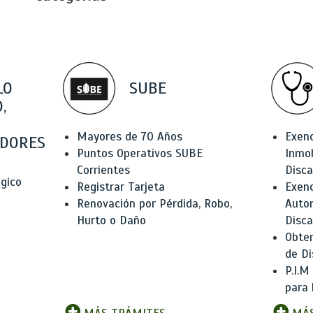
LO
SUBE
,
Mayores de 70 Años
Exen
DORES
Puntos Operativos SUBE
Inmob
Corrientes
Disc
ógico
Registrar Tarjeta
Exenc
Renovación por Pérdida, Robo,
Auto
Hurto o Daño
Disc
Obten
de Di
P.I.M
para 