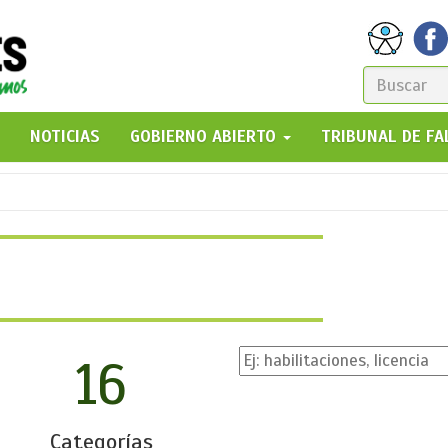
FORM
DE
GO!
NOTICIAS
GOBIERNO ABIERTO
TRIBUNAL DE F
BÚSQ
16
Categorías