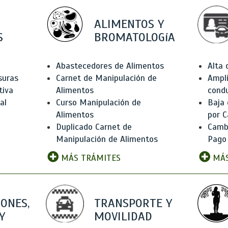
ALIMENTOS Y
S
BROMATOLOGíA
Abastecedores de Alimentos
Alta
suras
Carnet de Manipulación de
Ampli
tiva
Alimentos
condu
al
Curso Manipulación de
Baja
Alimentos
por C
Duplicado Carnet de
Camb
Manipulación de Alimentos
Pago
MÁS TRÁMITES
MÁS
IONES,
TRANSPORTE Y
Y
MOVILIDAD