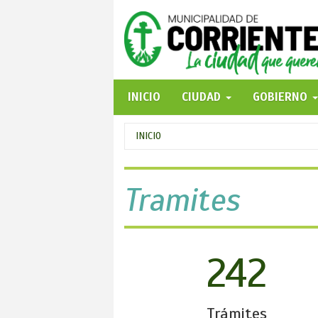
Pasar
al
contenido
principal
INICIO
CIUDAD
GOBIERNO
Se
INICIO
encuentra
usted
Tramites
aquí
242
Trámites