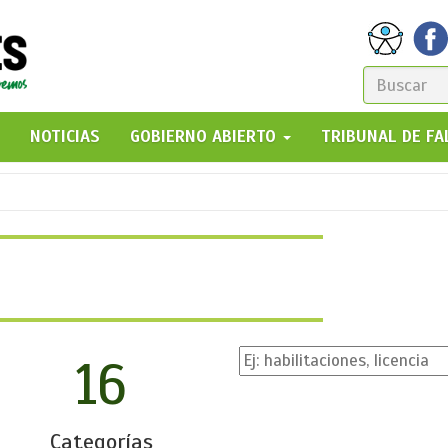
FORM
DE
GO!
NOTICIAS
GOBIERNO ABIERTO
TRIBUNAL DE F
BÚSQ
16
Categorías