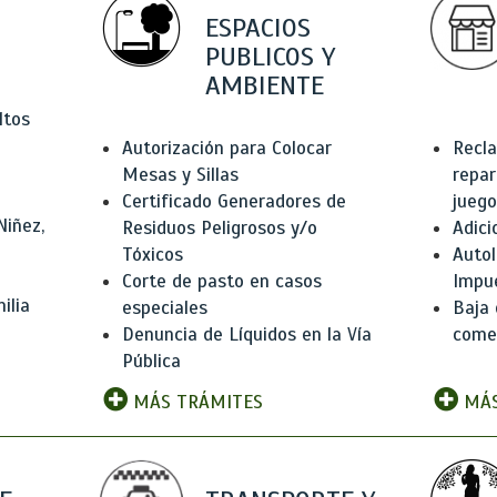
ESPACIOS
PUBLICOS Y
AMBIENTE
ltos
Autorización para Colocar
Recla
Mesas y Sillas
repar
Certificado Generadores de
juego
Niñez,
Residuos Peligrosos y/o
Adici
Tóxicos
Autol
Corte de pasto en casos
Impu
ilia
especiales
Baja 
Denuncia de Líquidos en la Vía
comer
Pública
MÁS TRÁMITES
MÁS