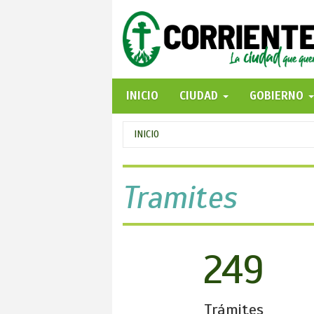
Pasar
al
contenido
principal
INICIO
CIUDAD
GOBIERNO
Se
INICIO
encuentra
usted
Tramites
aquí
249
Trámites