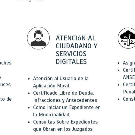
ATENCIóN AL
CIUDADANO Y
SERVICIOS
DIGITALES
Baches
Asign
Certi
e
ANSE
Atención al Usuario de la
ruces
Certi
Aplicación Móvil
Pena
Certificado Libre de Deuda,
to de
Const
Infracciones y Antecedentes
Como Iniciar un Expediente en
la Municipalidad
Consultas Sobre Expedientes
que Obran en los Juzgados