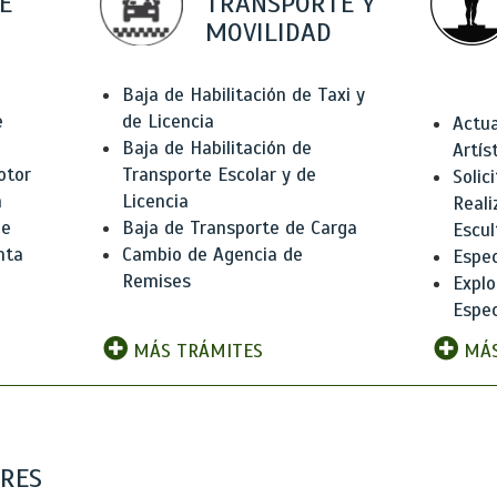
E
TRANSPORTE Y
MOVILIDAD
Baja de Habilitación de Taxi y
e
de Licencia
Actua
Baja de Habilitación de
Artís
otor
Transporte Escolar y de
Solic
n
Licencia
Reali
de
Baja de Transporte de Carga
Escul
nta
Cambio de Agencia de
Espec
Remises
Explo
Espec
MÁS TRÁMITES
MÁS
ARES