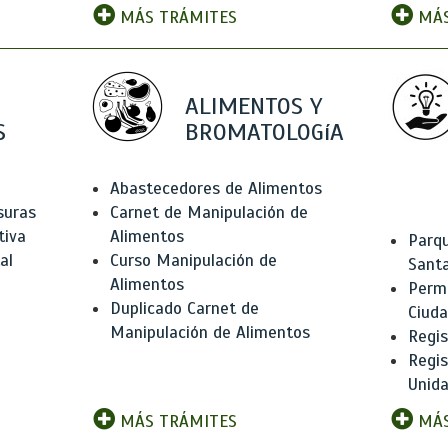
MÁS TRÁMITES
MÁS
ALIMENTOS Y
S
BROMATOLOGíA
Abastecedores de Alimentos
suras
Carnet de Manipulación de
tiva
Alimentos
Parqu
al
Curso Manipulación de
Santa
Alimentos
Permi
Duplicado Carnet de
Ciud
Manipulación de Alimentos
Regis
Regi
Unida
MÁS TRÁMITES
MÁS