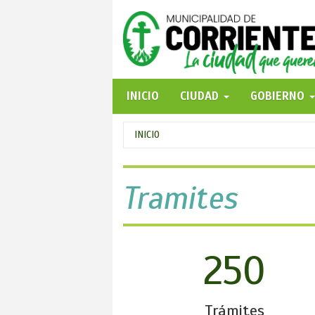
Pasar
al
contenido
principal
INICIO
CIUDAD
GOBIERNO
Se
INICIO
encuentra
usted
Tramites
aquí
250
Trámites