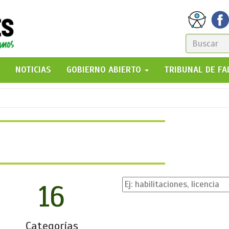
FORM
DE
GO!
NOTICIAS
GOBIERNO ABIERTO
TRIBUNAL DE F
BÚSQ
16
Categorías