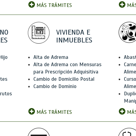
MÁS TRÁMITES
MÁS
 NO
VIVIENDA E
ES
INMUEBLES
Hijo
Alta de Adrema
Abas
Alta de Adrema con Mensuras
Carne
para Prescripción Adquisitiva
Alim
ntes
Cambio de Domicilio Postal
Curso
Cambio de Dominio
Alim
rutos
Dupli
Manip
MÁS TRÁMITES
MÁS