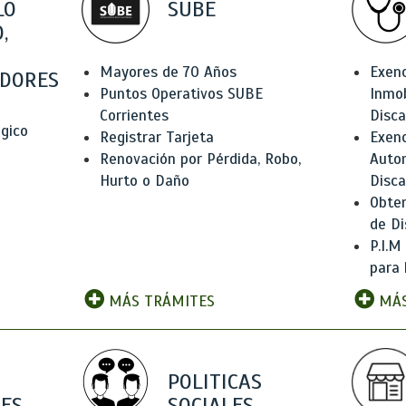
LO
SUBE
,
Mayores de 70 Años
Exen
DORES
Puntos Operativos SUBE
Inmob
Corrientes
Disc
ógico
Registrar Tarjeta
Exenc
Renovación por Pérdida, Robo,
Auto
Hurto o Daño
Disc
Obten
de Di
P.I.M
para 
MÁS TRÁMITES
MÁS
POLITICAS
ES
SOCIALES