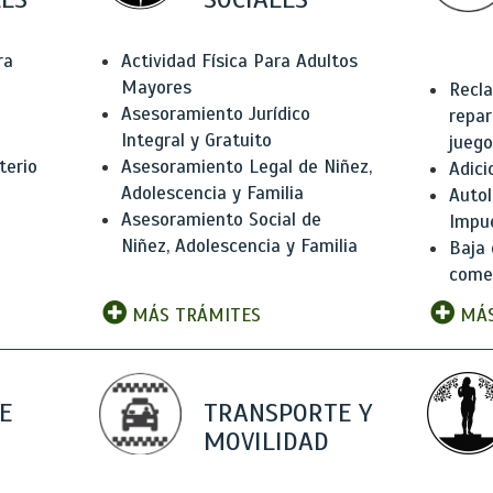
ra
Actividad Física Para Adultos
Mayores
Recla
Asesoramiento Jurídico
repar
Integral y Gratuito
juego
terio
Asesoramiento Legal de Niñez,
Adici
Adolescencia y Familia
Autol
Asesoramiento Social de
Impu
Niñez, Adolescencia y Familia
Baja 
comer
MÁS TRÁMITES
MÁS
E
TRANSPORTE Y
MOVILIDAD