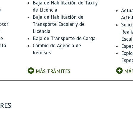
Baja de Habilitación de Taxi y
e
de Licencia
Actua
Baja de Habilitación de
Artís
otor
Transporte Escolar y de
Solic
n
Licencia
Reali
de
Baja de Transporte de Carga
Escul
nta
Cambio de Agencia de
Espec
Remises
Explo
Espec
MÁS TRÁMITES
MÁS
ARES