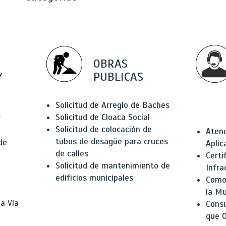
OBRAS
Y
PUBLICAS
Solicitud de Arreglo de Baches
Solicitud de Cloaca Social
r
Solicitud de colocación de
Atenc
tubos de desagüe para cruces
de
Aplic
de calles
Certi
Solicitud de mantenimiento de
Infra
edificios municipales
Como 
la Mu
a Vía
Consu
que O