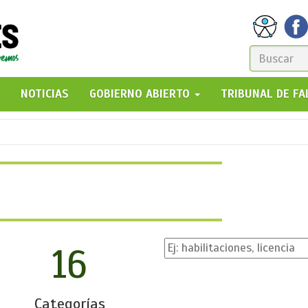
FORM
DE
GO!
NOTICIAS
GOBIERNO ABIERTO
TRIBUNAL DE F
BÚSQ
16
Categorías