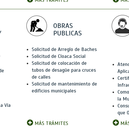
MÁS TRÁMITES
MÁS
OBRAS
Y
PUBLICAS
Solicitud de Arreglo de Baches
Solicitud de Cloaca Social
r
Solicitud de colocación de
Atenc
tubos de desagüe para cruces
de
Aplic
de calles
Certi
Solicitud de mantenimiento de
Infra
edificios municipales
Como 
la Mu
a Vía
Consu
que O
MÁS TRÁMITES
MÁS