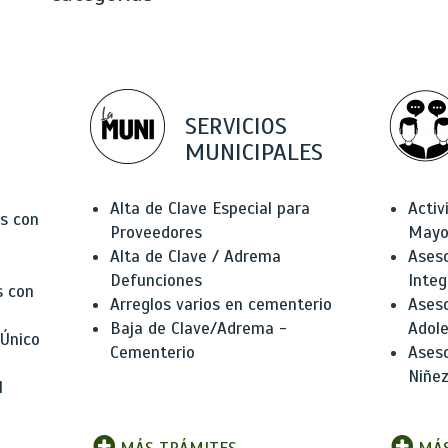
SERVICIOS
MUNICIPALES
Alta de Clave Especial para
Activ
as con
Proveedores
Mayo
Alta de Clave / Adrema
Aseso
Defunciones
Integ
s con
Arreglos varios en cementerio
Aseso
Baja de Clave/Adrema -
Adole
 Único
Cementerio
Aseso
Niñez
l