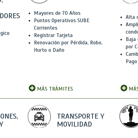
Mayores de 70 Años
DORES
Alta
Puntos Operativos SUBE
Ampli
Corrientes
condu
ógico
Registrar Tarjeta
Baja
Renovación por Pérdida, Robo,
por C
Hurto o Daño
Camb
Pago
MÁS TRÁMITES
MÁS
IONES,
TRANSPORTE Y
Y
MOVILIDAD