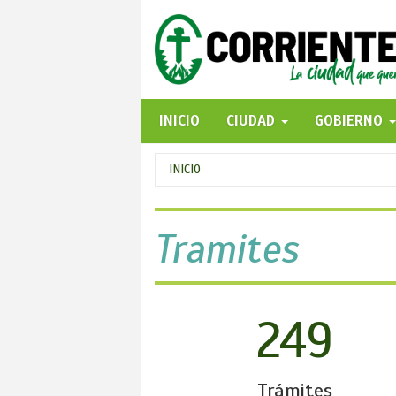
Pasar
al
contenido
principal
INICIO
CIUDAD
GOBIERNO
Se
INICIO
encuentra
usted
Tramites
aquí
249
Trámites