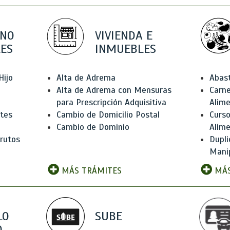
 NO
VIVIENDA E
ES
INMUEBLES
Hijo
Alta de Adrema
Abas
Alta de Adrema con Mensuras
Carne
para Prescripción Adquisitiva
Alim
ntes
Cambio de Domicilio Postal
Curso
Cambio de Dominio
Alim
rutos
Dupli
Manip
MÁS TRÁMITES
MÁS
LO
SUBE
,