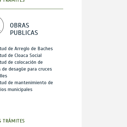
 TRÁMITES
OBRAS
PUBLICAS
itud de Arreglo de Baches
itud de Cloaca Social
itud de colocación de
 de desagüe para cruces
lles
itud de mantenimiento de
cios municipales
 TRÁMITES