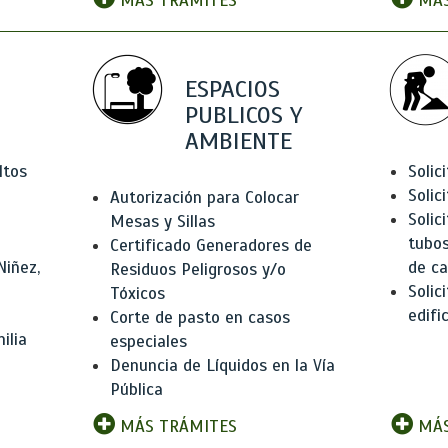
MÁS TRÁMITES
MÁS
ESPACIOS
PUBLICOS Y
AMBIENTE
ltos
Solic
Solic
Autorización para Colocar
Solic
Mesas y Sillas
tubos
Certificado Generadores de
Niñez,
de ca
Residuos Peligrosos y/o
Solic
Tóxicos
edifi
Corte de pasto en casos
ilia
especiales
Denuncia de Líquidos en la Vía
Pública
MÁS TRÁMITES
MÁS