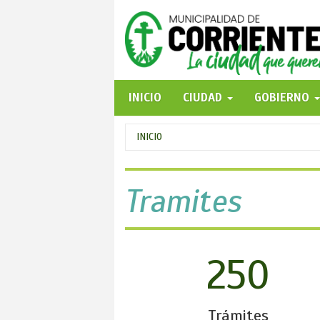
Pasar
al
contenido
principal
INICIO
CIUDAD
GOBIERNO
Se
INICIO
encuentra
usted
Tramites
aquí
250
Trámites