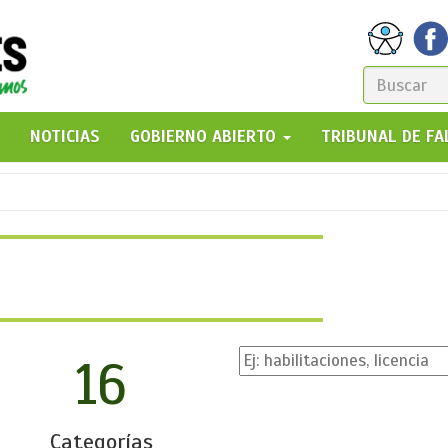
FORM
DE
GO!
NOTICIAS
GOBIERNO ABIERTO
TRIBUNAL DE F
BÚSQ
16
Categorías