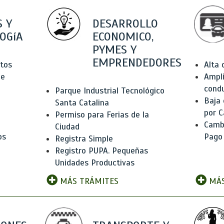
 Y
DESARROLLO
OGíA
ECONOMICO,
PYMES Y
EMPRENDEDORES
tos
Alta
de
Ampli
condu
Parque Industrial Tecnológico
Baja
Santa Catalina
por C
Permiso para Ferias de la
Camb
Ciudad
os
Pago
Registra Simple
Registro PUPA. Pequeñas
Unidades Productivas
MÁS TRÁMITES
MÁS