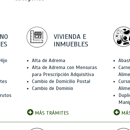
 NO
VIVIENDA E
ES
INMUEBLES
Hijo
Alta de Adrema
Abas
Alta de Adrema con Mensuras
Carne
para Prescripción Adquisitiva
Alim
ntes
Cambio de Domicilio Postal
Curso
Cambio de Dominio
Alim
rutos
Dupli
Manip
MÁS TRÁMITES
MÁS