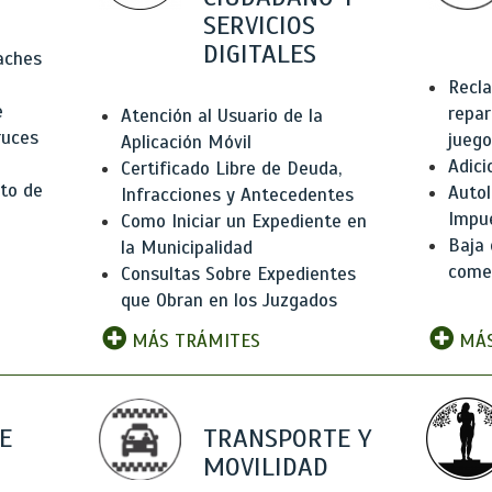
SERVICIOS
DIGITALES
Baches
Recla
e
repar
Atención al Usuario de la
ruces
juego
Aplicación Móvil
Adici
Certificado Libre de Deuda,
to de
Autol
Infracciones y Antecedentes
Impu
Como Iniciar un Expediente en
Baja 
la Municipalidad
comer
Consultas Sobre Expedientes
que Obran en los Juzgados
MÁS TRÁMITES
MÁS
E
TRANSPORTE Y
MOVILIDAD