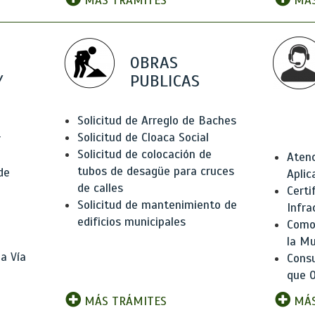
MÁS TRÁMITES
MÁS
OBRAS
Y
PUBLICAS
Solicitud de Arreglo de Baches
Solicitud de Cloaca Social
r
Solicitud de colocación de
Atenc
tubos de desagüe para cruces
de
Aplic
de calles
Certi
Solicitud de mantenimiento de
Infra
edificios municipales
Como 
la Mu
a Vía
Consu
que O
MÁS TRÁMITES
MÁS