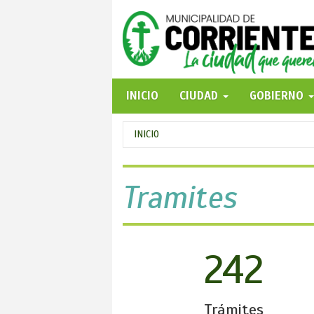
Pasar
al
contenido
principal
INICIO
CIUDAD
GOBIERNO
Se
INICIO
encuentra
usted
Tramites
aquí
242
Trámites