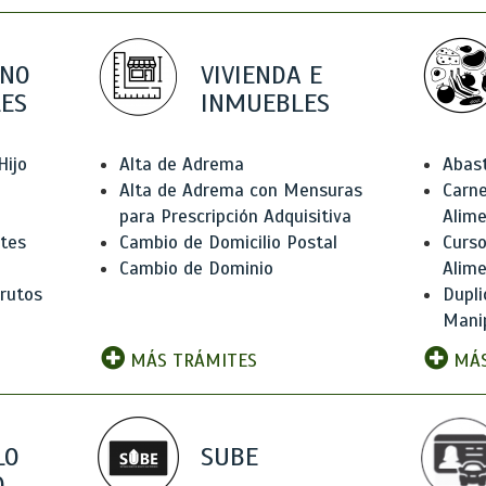
 NO
VIVIENDA E
ES
INMUEBLES
Hijo
Alta de Adrema
Abas
Alta de Adrema con Mensuras
Carne
para Prescripción Adquisitiva
Alim
ntes
Cambio de Domicilio Postal
Curso
Cambio de Dominio
Alim
rutos
Dupli
Manip
MÁS TRÁMITES
MÁS
LO
SUBE
,