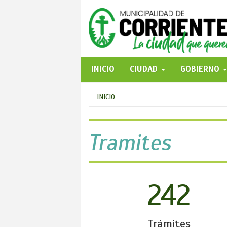
Pasar
al
contenido
principal
INICIO
CIUDAD
GOBIERNO
Se
INICIO
encuentra
usted
Tramites
aquí
242
Trámites