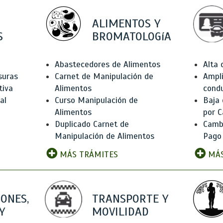
ALIMENTOS Y
S
BROMATOLOGíA
Abastecedores de Alimentos
Alta
suras
Carnet de Manipulación de
Ampli
tiva
Alimentos
condu
al
Curso Manipulación de
Baja
Alimentos
por C
Duplicado Carnet de
Camb
Manipulación de Alimentos
Pago
MÁS TRÁMITES
MÁS
IONES,
TRANSPORTE Y
Y
MOVILIDAD