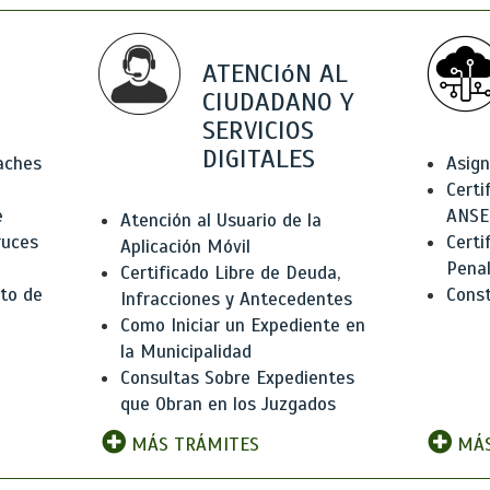
ATENCIóN AL
CIUDADANO Y
SERVICIOS
DIGITALES
Baches
Asign
Certi
e
ANSE
Atención al Usuario de la
ruces
Certi
Aplicación Móvil
Pena
Certificado Libre de Deuda,
to de
Const
Infracciones y Antecedentes
Como Iniciar un Expediente en
la Municipalidad
Consultas Sobre Expedientes
que Obran en los Juzgados
MÁS TRÁMITES
MÁS