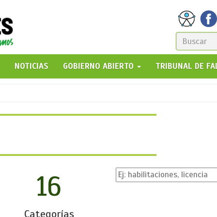
FORM
DE
GO!
NOTICIAS
GOBIERNO ABIERTO
TRIBUNAL DE F
BÚSQ
16
Categorías