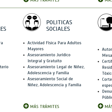
MÁS TRÁMITES
MÁS
POLITICAS
ES
SOCIALES
ra
Actividad Física Para Adultos
Mayores
Autor
Asesoramiento Jurídico
Mesas
Integral y Gratuito
Certi
terio
Asesoramiento Legal de Niñez,
Resid
Adolescencia y Familia
Tóxic
Asesoramiento Social de
Corte
Niñez, Adolescencia y Familia
espec
Denun
Públi
MÁS TRÁMITES
MÁS