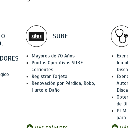
LO
SUBE
,
Mayores de 70 Años
Exen
DORES
Puntos Operativos SUBE
Inmob
Corrientes
Disc
ógico
Registrar Tarjeta
Exenc
Renovación por Pérdida, Robo,
Auto
Hurto o Daño
Disc
Obten
de Di
P.I.M
para 