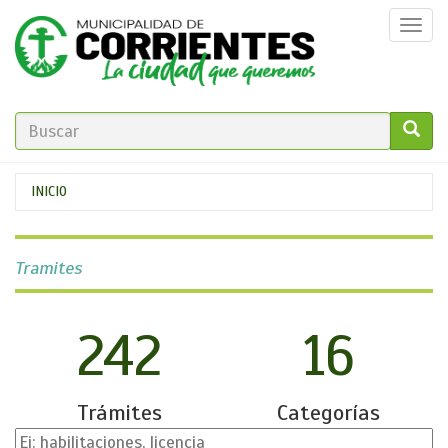
Pasar
Togg
al
navi
contenido
principal
FORMULARIO
DE
GO!
Se
INICIO
BÚSQUEDA
encuentra
usted
Tramites
aquí
242
16
Trámites
Categorías