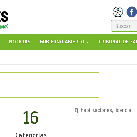
FORM
DE
GO!
NOTICIAS
GOBIERNO ABIERTO
TRIBUNAL DE F
BÚSQ
16
Categorías