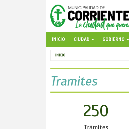
Pasar
al
contenido
principal
INICIO
CIUDAD
GOBIERNO
Se
INICIO
encuentra
usted
Tramites
aquí
250
Trámites