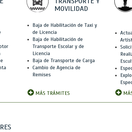
E
TRANSPORTE Y
MOVILIDAD
Baja de Habilitación de Taxi y
e
de Licencia
Actua
Baja de Habilitación de
Artís
otor
Transporte Escolar y de
Solic
n
Licencia
Reali
de
Baja de Transporte de Carga
Escul
nta
Cambio de Agencia de
Espec
Remises
Explo
Espec
MÁS TRÁMITES
MÁS
ARES