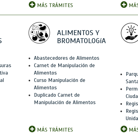
MÁS TRÁMITES
MÁS
ALIMENTOS Y
S
BROMATOLOGíA
Abastecedores de Alimentos
suras
Carnet de Manipulación de
tiva
Alimentos
Parqu
al
Curso Manipulación de
Santa
Alimentos
Permi
Duplicado Carnet de
Ciud
Manipulación de Alimentos
Regis
Regi
Unida
MÁS TRÁMITES
MÁS