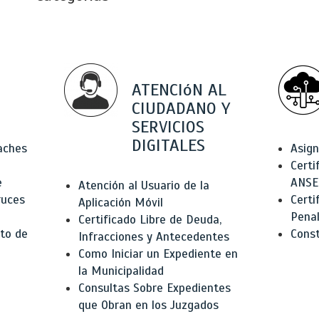
ATENCIóN AL
CIUDADANO Y
SERVICIOS
DIGITALES
Baches
Asign
Certi
e
ANSE
Atención al Usuario de la
ruces
Certi
Aplicación Móvil
Pena
Certificado Libre de Deuda,
to de
Const
Infracciones y Antecedentes
Como Iniciar un Expediente en
la Municipalidad
Consultas Sobre Expedientes
que Obran en los Juzgados