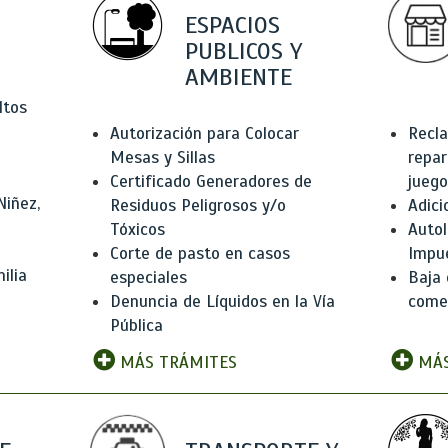
ESPACIOS
PUBLICOS Y
AMBIENTE
ltos
Autorización para Colocar
Recla
Mesas y Sillas
repar
Certificado Generadores de
juego
Niñez,
Residuos Peligrosos y/o
Adici
Tóxicos
Autol
Corte de pasto en casos
Impu
ilia
especiales
Baja 
Denuncia de Líquidos en la Vía
comer
Pública
MÁS TRÁMITES
MÁS