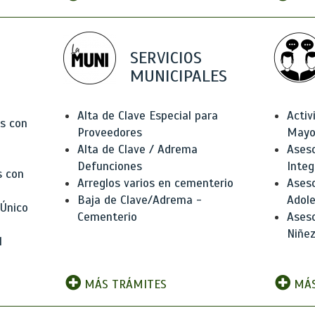
SERVICIOS
MUNICIPALES
Alta de Clave Especial para
Activ
as con
Proveedores
Mayo
Alta de Clave / Adrema
Aseso
Defunciones
Integ
s con
Arreglos varios en cementerio
Aseso
Baja de Clave/Adrema -
Adole
 Único
Cementerio
Aseso
Niñez
l
MÁS TRÁMITES
MÁS