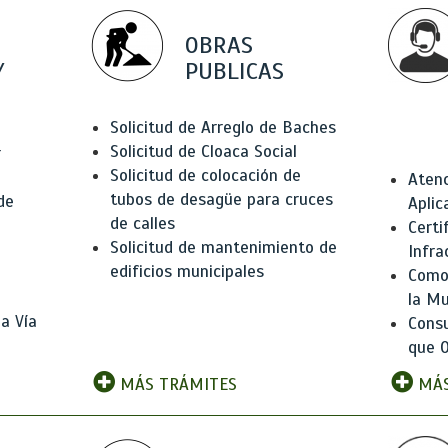
OBRAS
Y
PUBLICAS
Solicitud de Arreglo de Baches
Solicitud de Cloaca Social
r
Solicitud de colocación de
Atenc
tubos de desagüe para cruces
de
Aplic
de calles
Certi
Solicitud de mantenimiento de
Infra
edificios municipales
Como 
la Mu
a Vía
Consu
que O
MÁS TRÁMITES
MÁS