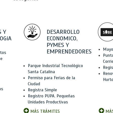
 Y
DESARROLLO
OGíA
ECONOMICO,
PYMES Y
Mayo
EMPRENDEDORES
tos
Punt
de
Corri
Parque Industrial Tecnológico
Regis
Santa Catalina
Renov
Permiso para Ferias de la
Hurt
Ciudad
os
Registra Simple
Registro PUPA. Pequeñas
Unidades Productivas
MÁS TRÁMITES
MÁS