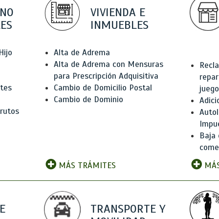
 NO
VIVIENDA E
ES
INMUEBLES
Hijo
Alta de Adrema
Alta de Adrema con Mensuras
Recla
para Prescripción Adquisitiva
repar
ntes
Cambio de Domicilio Postal
juego
Cambio de Dominio
Adici
rutos
Autol
Impu
Baja 
comer
MÁS TRÁMITES
MÁS
E
TRANSPORTE Y