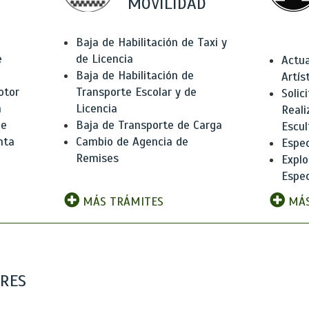
MOVILIDAD
Baja de Habilitación de Taxi y
e
de Licencia
Actua
Baja de Habilitación de
Artís
otor
Transporte Escolar y de
Solic
n
Licencia
Reali
de
Baja de Transporte de Carga
Escul
nta
Cambio de Agencia de
Espec
Remises
Explo
Espec
MÁS TRÁMITES
MÁS
ARES