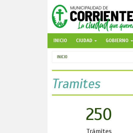
Pasar
al
contenido
principal
INICIO
CIUDAD
GOBIERNO
Se
INICIO
encuentra
usted
Tramites
aquí
250
Trámites