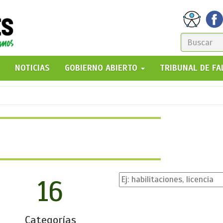
FORM
DE
GO!
NOTICIAS
GOBIERNO ABIERTO
TRIBUNAL DE F
BÚSQ
16
Categorías