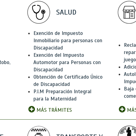
SALUD
Exención de Impuesto
Inmobiliario para personas con
Recla
Discapacidad
repar
Exención del Impuesto
juego
Robo,
Automotor para Personas con
Adici
Discapacidad
Autol
Obtención de Certificado Único
Impu
de Discapacidad
Baja 
P.I.M Preparación Integral
comer
para la Maternidad
MÁS TRÁMITES
MÁS