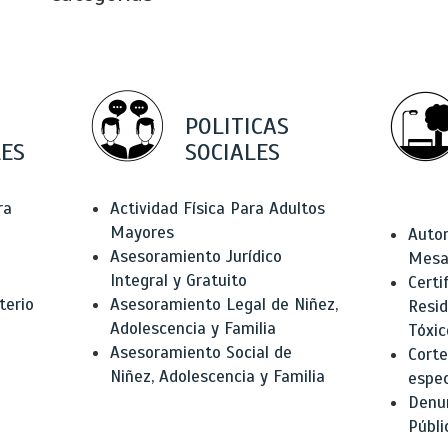
POLITICAS
ES
SOCIALES
ra
Actividad Física Para Adultos
Mayores
Autor
Asesoramiento Jurídico
Mesas
Integral y Gratuito
Certi
terio
Asesoramiento Legal de Niñez,
Resid
Adolescencia y Familia
Tóxic
Asesoramiento Social de
Corte
Niñez, Adolescencia y Familia
espec
Denun
Públi