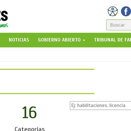
FORM
DE
GO!
NOTICIAS
GOBIERNO ABIERTO
TRIBUNAL DE F
BÚSQ
16
Categorías