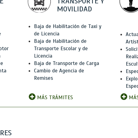
E
TRANSPORTE Y
MOVILIDAD
Baja de Habilitación de Taxi y
e
de Licencia
Actua
Baja de Habilitación de
Artís
otor
Transporte Escolar y de
Solic
n
Licencia
Reali
de
Baja de Transporte de Carga
Escul
nta
Cambio de Agencia de
Espec
Remises
Explo
Espec
MÁS TRÁMITES
MÁS
ARES