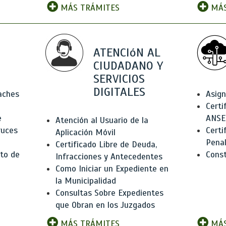
MÁS TRÁMITES
MÁS
ATENCIóN AL
CIUDADANO Y
SERVICIOS
DIGITALES
Baches
Asign
Certi
e
ANSE
Atención al Usuario de la
ruces
Certi
Aplicación Móvil
Pena
Certificado Libre de Deuda,
to de
Const
Infracciones y Antecedentes
Como Iniciar un Expediente en
la Municipalidad
Consultas Sobre Expedientes
que Obran en los Juzgados
MÁS TRÁMITES
MÁS