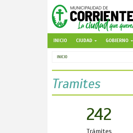
Pasar
al
contenido
principal
INICIO
CIUDAD
GOBIERNO
Se
INICIO
encuentra
usted
Tramites
aquí
242
Trámites