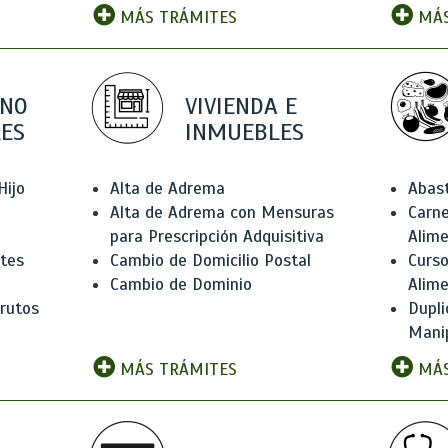
MÁS TRÁMITES
MÁS
 NO
VIVIENDA E
ES
INMUEBLES
Hijo
Alta de Adrema
Abas
Alta de Adrema con Mensuras
Carne
para Prescripción Adquisitiva
Alim
ntes
Cambio de Domicilio Postal
Curso
Cambio de Dominio
Alim
rutos
Dupli
Manip
MÁS TRÁMITES
MÁS