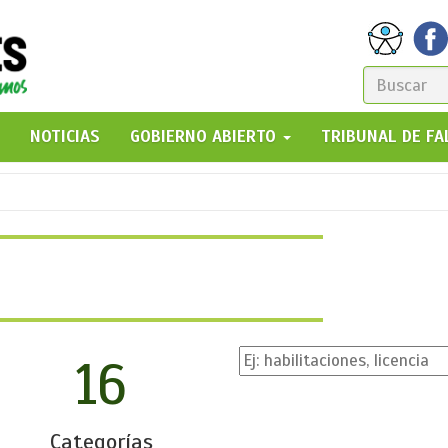
FORM
DE
GO!
NOTICIAS
GOBIERNO ABIERTO
TRIBUNAL DE F
BÚSQ
16
Categorías