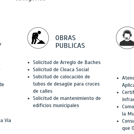
OBRAS
Y
PUBLICAS
Solicitud de Arreglo de Baches
Solicitud de Cloaca Social
r
Solicitud de colocación de
Atenc
tubos de desagüe para cruces
de
Aplic
de calles
Certi
Solicitud de mantenimiento de
Infra
edificios municipales
Como 
la Mu
a Vía
Consu
que O