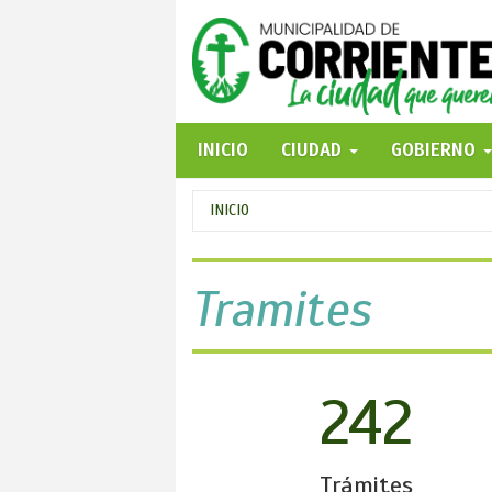
Pasar
al
contenido
principal
INICIO
CIUDAD
GOBIERNO
Se
INICIO
encuentra
usted
Tramites
aquí
242
Trámites