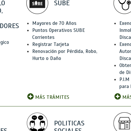
LO
SUBE
,
Mayores de 70 Años
Exen
DORES
Puntos Operativos SUBE
Inmob
Corrientes
Disc
ógico
Registrar Tarjeta
Exenc
Renovación por Pérdida, Robo,
Auto
Hurto o Daño
Disc
Obten
de Di
P.I.M
para 
MÁS TRÁMITES
MÁS
POLITICAS
ES
SOCIALES