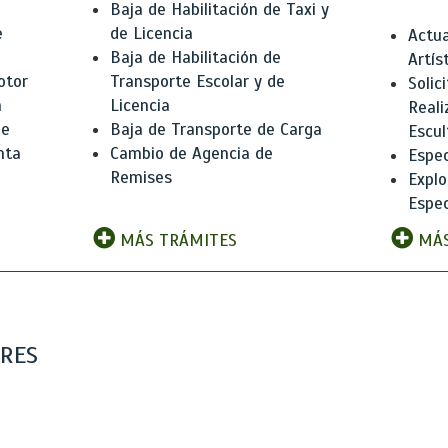
Baja de Habilitación de Taxi y
e
de Licencia
Actua
Baja de Habilitación de
Artís
otor
Transporte Escolar y de
Solic
n
Licencia
Reali
de
Baja de Transporte de Carga
Escul
nta
Cambio de Agencia de
Espec
Remises
Explo
Espec
MÁS TRÁMITES
MÁS
ARES