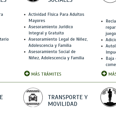
ra
Actividad Física Para Adultos
Mayores
Recla
Asesoramiento Jurídico
repar
Integral y Gratuito
juego
terio
Asesoramiento Legal de Niñez,
Adici
Adolescencia y Familia
Autol
Asesoramiento Social de
Impu
Niñez, Adolescencia y Familia
Baja 
comer
MÁS TRÁMITES
MÁS
E
TRANSPORTE Y
MOVILIDAD