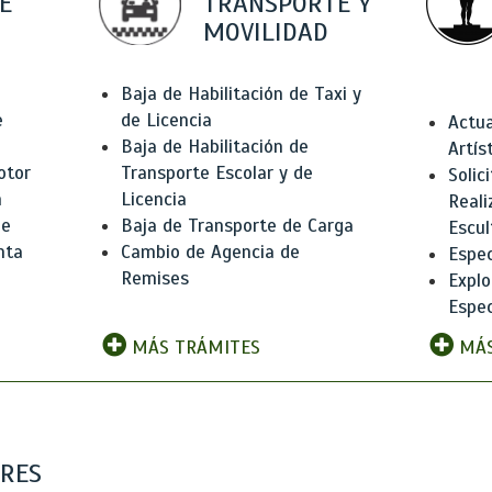
E
TRANSPORTE Y
MOVILIDAD
Baja de Habilitación de Taxi y
e
de Licencia
Actua
Baja de Habilitación de
Artís
otor
Transporte Escolar y de
Solic
n
Licencia
Reali
de
Baja de Transporte de Carga
Escul
nta
Cambio de Agencia de
Espec
Remises
Explo
Espec
MÁS TRÁMITES
MÁS
ARES