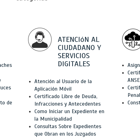
ATENCIóN AL
CIUDADANO Y
SERVICIOS
DIGITALES
Baches
Asign
Certi
e
ANSE
Atención al Usuario de la
ruces
Certi
Aplicación Móvil
Pena
Certificado Libre de Deuda,
to de
Const
Infracciones y Antecedentes
Como Iniciar un Expediente en
la Municipalidad
Consultas Sobre Expedientes
que Obran en los Juzgados