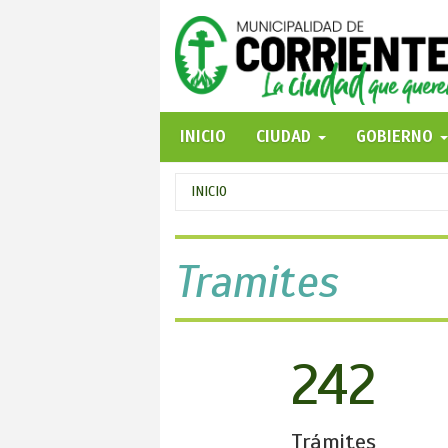
Pasar
al
contenido
principal
INICIO
CIUDAD
GOBIERNO
Se
INICIO
encuentra
usted
Tramites
aquí
242
Trámites