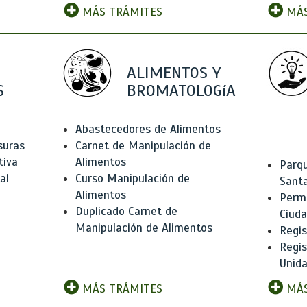
MÁS TRÁMITES
MÁS
ALIMENTOS Y
S
BROMATOLOGíA
Abastecedores de Alimentos
suras
Carnet de Manipulación de
tiva
Alimentos
Parqu
al
Curso Manipulación de
Santa
Alimentos
Permi
Duplicado Carnet de
Ciud
Manipulación de Alimentos
Regis
Regi
Unida
MÁS TRÁMITES
MÁS