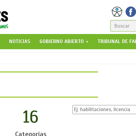
FORM
DE
GO!
NOTICIAS
GOBIERNO ABIERTO
TRIBUNAL DE F
BÚSQ
16
Categorías