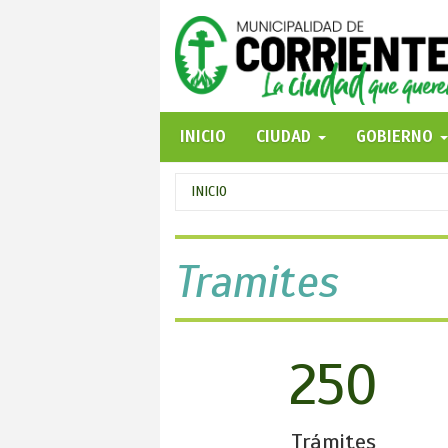
Pasar
al
contenido
principal
INICIO
CIUDAD
GOBIERNO
Se
INICIO
encuentra
usted
Tramites
aquí
250
Trámites