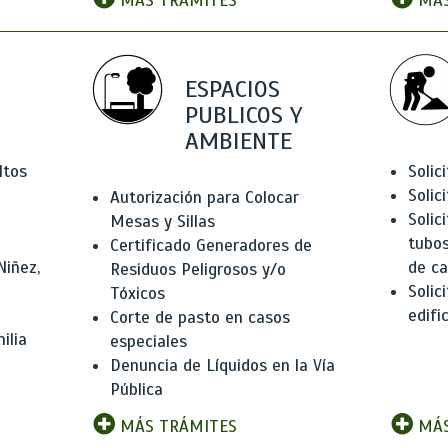
MÁS TRÁMITES
MÁS
ESPACIOS
PUBLICOS Y
AMBIENTE
ltos
Solic
Solic
Autorización para Colocar
Solic
Mesas y Sillas
tubos
Certificado Generadores de
Niñez,
de ca
Residuos Peligrosos y/o
Solic
Tóxicos
edifi
Corte de pasto en casos
ilia
especiales
Denuncia de Líquidos en la Vía
Pública
MÁS TRÁMITES
MÁS