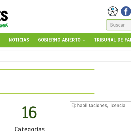
FORM
DE
GO!
NOTICIAS
GOBIERNO ABIERTO
TRIBUNAL DE F
BÚSQ
16
Categorías