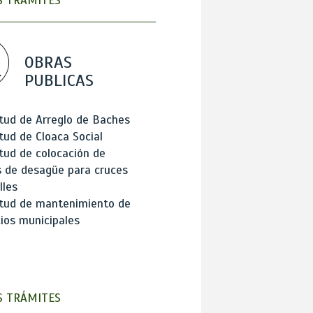
 TRÁMITES
OBRAS
PUBLICAS
itud de Arreglo de Baches
itud de Cloaca Social
itud de colocación de
 de desagüe para cruces
lles
itud de mantenimiento de
cios municipales
 TRÁMITES