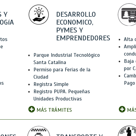
 Y
DESARROLLO
OGíA
ECONOMICO,
PYMES Y
EMPRENDEDORES
tos
Alta
de
Ampli
condu
Parque Industrial Tecnológico
Baja
Santa Catalina
por C
Permiso para Ferias de la
Camb
Ciudad
os
Pago
Registra Simple
Registro PUPA. Pequeñas
Unidades Productivas
MÁS TRÁMITES
MÁS