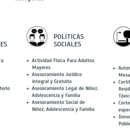
POLITICAS
ES
SOCIALES
ra
Actividad Física Para Adultos
Mayores
Autor
Asesoramiento Jurídico
Mesas
Integral y Gratuito
Certi
terio
Asesoramiento Legal de Niñez,
Resid
Adolescencia y Familia
Tóxic
Asesoramiento Social de
Corte
Niñez, Adolescencia y Familia
espec
Denun
Públi