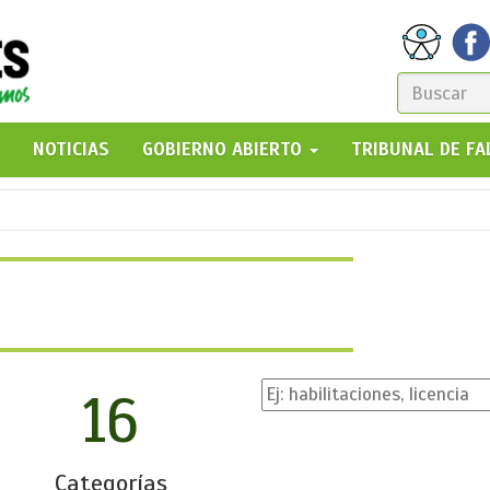
FORM
DE
GO!
NOTICIAS
GOBIERNO ABIERTO
TRIBUNAL DE F
BÚSQ
16
Categorías