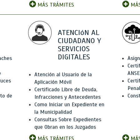
MÁS TRÁMITES
MÁS
ATENCIóN AL
CIUDADANO Y
SERVICIOS
DIGITALES
Baches
Asign
Certi
e
ANSE
Atención al Usuario de la
ruces
Certi
Aplicación Móvil
Pena
Certificado Libre de Deuda,
to de
Const
Infracciones y Antecedentes
Como Iniciar un Expediente en
la Municipalidad
Consultas Sobre Expedientes
que Obran en los Juzgados
MÁS TRÁMITES
MÁS