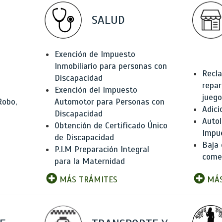
SALUD
Exención de Impuesto
Inmobiliario para personas con
Recla
Discapacidad
repar
Exención del Impuesto
juego
Robo,
Automotor para Personas con
Adici
Discapacidad
Autol
Obtención de Certificado Único
Impu
de Discapacidad
Baja 
P.I.M Preparación Integral
comer
para la Maternidad
MÁS TRÁMITES
MÁS