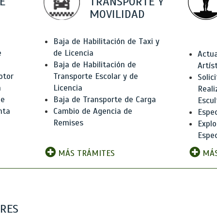
E
TRANSPORTE Y
MOVILIDAD
Baja de Habilitación de Taxi y
e
de Licencia
Actua
Baja de Habilitación de
Artís
otor
Transporte Escolar y de
Solic
n
Licencia
Reali
de
Baja de Transporte de Carga
Escul
nta
Cambio de Agencia de
Espec
Remises
Explo
Espec
MÁS TRÁMITES
MÁS
ARES