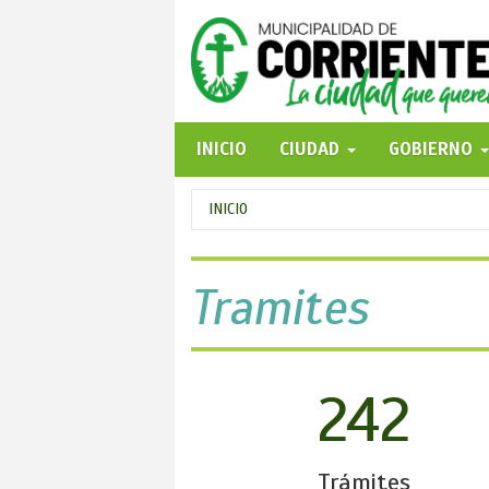
Pasar
al
contenido
principal
INICIO
CIUDAD
GOBIERNO
Se
INICIO
encuentra
usted
Tramites
aquí
242
Trámites