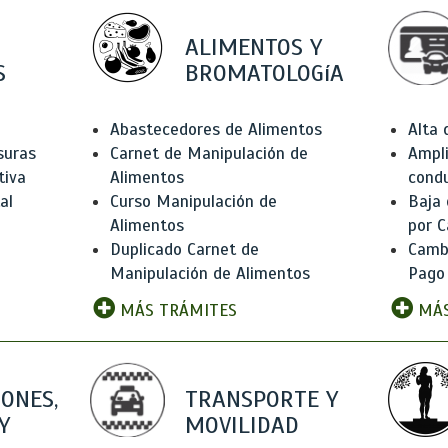
ALIMENTOS Y
S
BROMATOLOGíA
Abastecedores de Alimentos
Alta
suras
Carnet de Manipulación de
Ampli
tiva
Alimentos
condu
al
Curso Manipulación de
Baja
Alimentos
por C
Duplicado Carnet de
Camb
Manipulación de Alimentos
Pago
MÁS TRÁMITES
MÁS
IONES,
TRANSPORTE Y
Y
MOVILIDAD