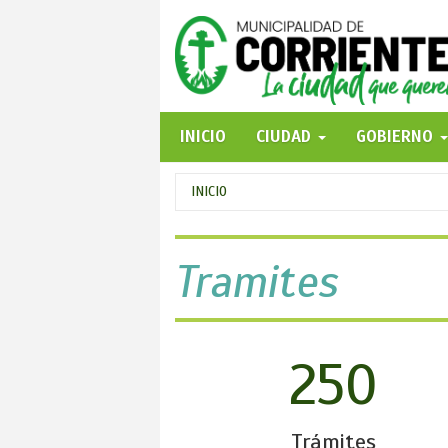
Pasar
al
contenido
principal
INICIO
CIUDAD
GOBIERNO
Se
INICIO
encuentra
usted
Tramites
aquí
250
Trámites