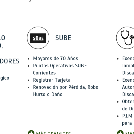
LO
SUBE
,
Mayores de 70 Años
Exen
DORES
Puntos Operativos SUBE
Inmob
Corrientes
Disc
ógico
Registrar Tarjeta
Exenc
Renovación por Pérdida, Robo,
Auto
Hurto o Daño
Disc
Obten
de Di
P.I.M
para 