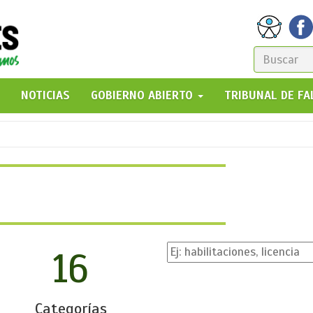
FORM
DE
GO!
NOTICIAS
GOBIERNO ABIERTO
TRIBUNAL DE F
BÚSQ
16
Categorías