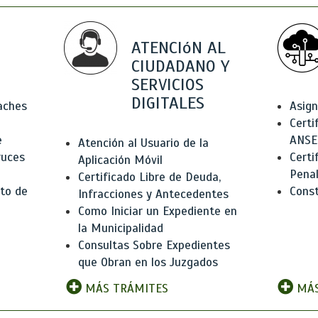
ATENCIóN AL
CIUDADANO Y
SERVICIOS
DIGITALES
Baches
Asign
Certi
e
ANSE
Atención al Usuario de la
ruces
Certi
Aplicación Móvil
Pena
Certificado Libre de Deuda,
to de
Const
Infracciones y Antecedentes
Como Iniciar un Expediente en
la Municipalidad
Consultas Sobre Expedientes
que Obran en los Juzgados
MÁS TRÁMITES
MÁS