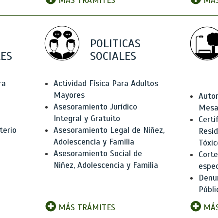
MÁS TRÁMITES
MÁS
POLITICAS
ES
SOCIALES
ra
Actividad Física Para Adultos
Mayores
Autor
Asesoramiento Jurídico
Mesas
Integral y Gratuito
Certi
terio
Asesoramiento Legal de Niñez,
Resid
Adolescencia y Familia
Tóxic
Asesoramiento Social de
Corte
Niñez, Adolescencia y Familia
espec
Denun
Públi
MÁS TRÁMITES
MÁS