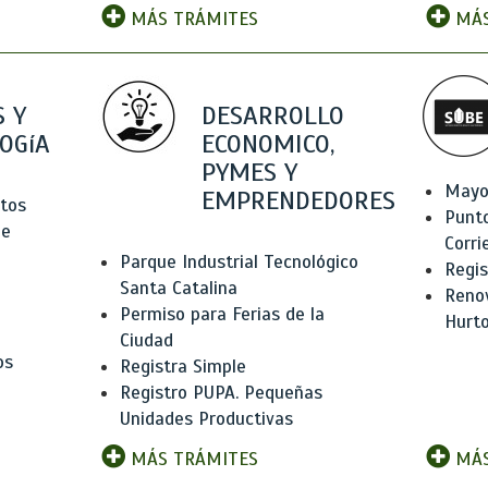
MÁS TRÁMITES
MÁS
 Y
DESARROLLO
OGíA
ECONOMICO,
PYMES Y
Mayo
EMPRENDEDORES
tos
Punt
de
Corri
Parque Industrial Tecnológico
Regis
Santa Catalina
Renov
Permiso para Ferias de la
Hurt
Ciudad
os
Registra Simple
Registro PUPA. Pequeñas
Unidades Productivas
MÁS TRÁMITES
MÁS