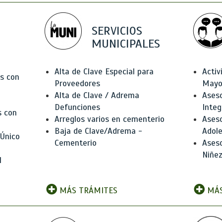
SERVICIOS
MUNICIPALES
Alta de Clave Especial para
Activ
as con
Proveedores
Mayo
Alta de Clave / Adrema
Aseso
Defunciones
Integ
s con
Arreglos varios en cementerio
Aseso
Baja de Clave/Adrema -
Adole
 Único
Cementerio
Aseso
Niñez
l
MÁS TRÁMITES
MÁS