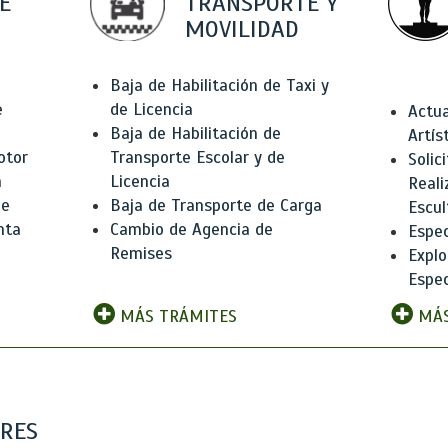
E
TRANSPORTE Y
MOVILIDAD
Baja de Habilitación de Taxi y
e
de Licencia
Actua
Baja de Habilitación de
Artís
otor
Transporte Escolar y de
Solic
n
Licencia
Reali
de
Baja de Transporte de Carga
Escul
nta
Cambio de Agencia de
Espec
Remises
Explo
Espec
MÁS TRÁMITES
MÁS
ARES