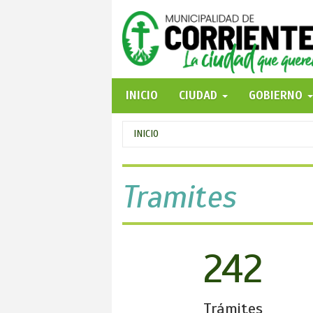
Pasar
al
contenido
principal
INICIO
CIUDAD
GOBIERNO
Se
INICIO
encuentra
usted
Tramites
aquí
242
Trámites