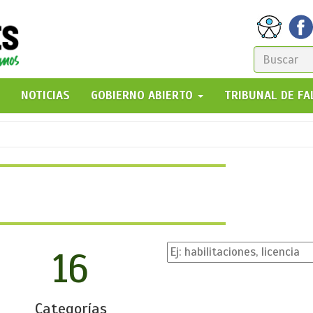
FORM
DE
GO!
NOTICIAS
GOBIERNO ABIERTO
TRIBUNAL DE F
BÚSQ
16
Categorías