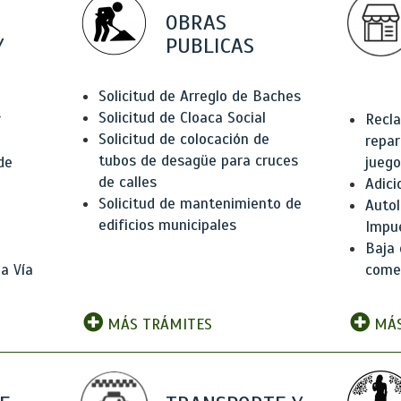
OBRAS
Y
PUBLICAS
Solicitud de Arreglo de Baches
Solicitud de Cloaca Social
r
Recla
Solicitud de colocación de
repar
tubos de desagüe para cruces
de
juego
de calles
Adici
Solicitud de mantenimiento de
Autol
edificios municipales
Impu
Baja 
a Vía
comer
MÁS TRÁMITES
MÁS