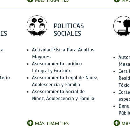
MÁS TRÁMITES
MÁS
POLITICAS
ES
SOCIALES
ra
Actividad Física Para Adultos
Mayores
Autor
Asesoramiento Jurídico
Mesas
Integral y Gratuito
Certi
terio
Asesoramiento Legal de Niñez,
Resid
Adolescencia y Familia
Tóxic
Asesoramiento Social de
Corte
Niñez, Adolescencia y Familia
espec
Denun
Públi
MÁS TRÁMITES
MÁS