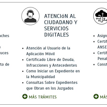
ATENCIóN AL
CIUDADANO Y
SERVICIOS
DIGITALES
Baches
Asign
Certi
e
ANSE
Atención al Usuario de la
ruces
Certi
Aplicación Móvil
Pena
Certificado Libre de Deuda,
to de
Const
Infracciones y Antecedentes
Como Iniciar un Expediente en
la Municipalidad
Consultas Sobre Expedientes
que Obran en los Juzgados
MÁS TRÁMITES
MÁS