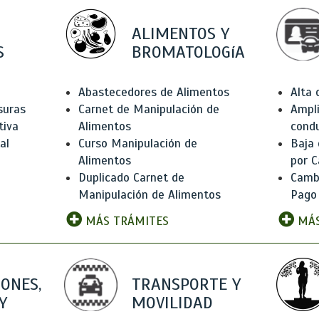
ALIMENTOS Y
S
BROMATOLOGíA
Abastecedores de Alimentos
Alta
suras
Carnet de Manipulación de
Ampli
tiva
Alimentos
condu
al
Curso Manipulación de
Baja
Alimentos
por C
Duplicado Carnet de
Camb
Manipulación de Alimentos
Pago
MÁS TRÁMITES
MÁS
IONES,
TRANSPORTE Y
Y
MOVILIDAD