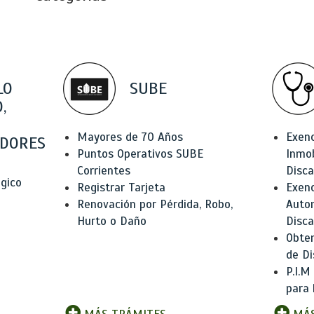
LO
SUBE
,
Mayores de 70 Años
Exen
DORES
Puntos Operativos SUBE
Inmob
Corrientes
Disc
ógico
Registrar Tarjeta
Exenc
Renovación por Pérdida, Robo,
Auto
Hurto o Daño
Disc
Obten
de Di
P.I.M
para 