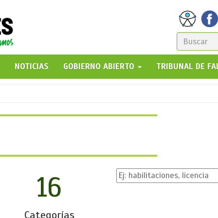
FORM
DE
GO!
NOTICIAS
GOBIERNO ABIERTO
TRIBUNAL DE F
BÚSQ
16
Categorías