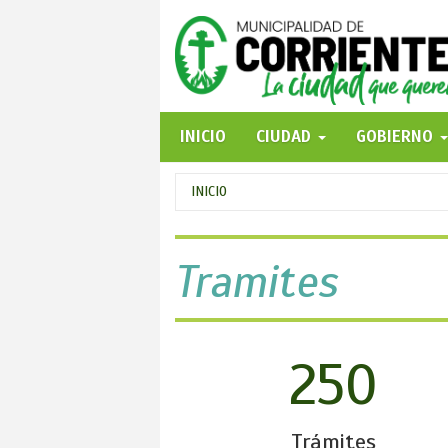
Pasar
al
contenido
principal
INICIO
CIUDAD
GOBIERNO
Se
INICIO
encuentra
usted
Tramites
aquí
250
Trámites