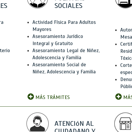
ES
SOCIALES
ra
Actividad Física Para Adultos
Mayores
Autor
Asesoramiento Jurídico
Mesas
Integral y Gratuito
Certi
terio
Asesoramiento Legal de Niñez,
Resid
Adolescencia y Familia
Tóxic
Asesoramiento Social de
Corte
Niñez, Adolescencia y Familia
espec
Denun
Públi
MÁS TRÁMITES
MÁS
ATENCIóN AL
CIUDADANO Y