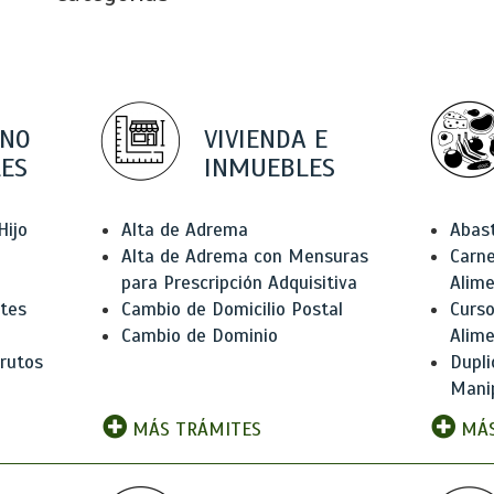
 NO
VIVIENDA E
ES
INMUEBLES
Hijo
Alta de Adrema
Abas
Alta de Adrema con Mensuras
Carne
para Prescripción Adquisitiva
Alim
ntes
Cambio de Domicilio Postal
Curso
Cambio de Dominio
Alim
rutos
Dupli
Manip
MÁS TRÁMITES
MÁS