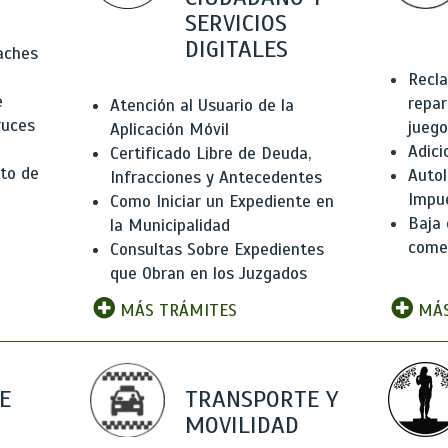
SERVICIOS
DIGITALES
Baches
Recla
e
repar
Atención al Usuario de la
ruces
juego
Aplicación Móvil
Adici
Certificado Libre de Deuda,
to de
Autol
Infracciones y Antecedentes
Impu
Como Iniciar un Expediente en
Baja 
la Municipalidad
comer
Consultas Sobre Expedientes
que Obran en los Juzgados
MÁS TRÁMITES
MÁS
E
TRANSPORTE Y
MOVILIDAD