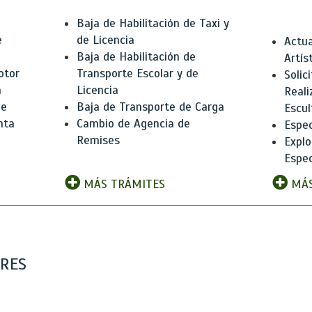
Baja de Habilitación de Taxi y
e
de Licencia
Actua
Baja de Habilitación de
Artís
otor
Transporte Escolar y de
Solic
n
Licencia
Reali
de
Baja de Transporte de Carga
Escul
nta
Cambio de Agencia de
Espec
Remises
Explo
Espec
MÁS TRÁMITES
MÁS
ARES