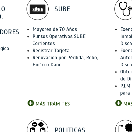
LO
SUBE
,
Mayores de 70 Años
Exen
DORES
Puntos Operativos SUBE
Inmob
Corrientes
Disc
ógico
Registrar Tarjeta
Exenc
Renovación por Pérdida, Robo,
Auto
Hurto o Daño
Disc
Obten
de Di
P.I.M
para 
MÁS TRÁMITES
MÁS
POLITICAS