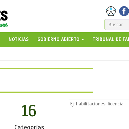
FORM
DE
GO!
NOTICIAS
GOBIERNO ABIERTO
TRIBUNAL DE F
BÚSQ
16
Categorías