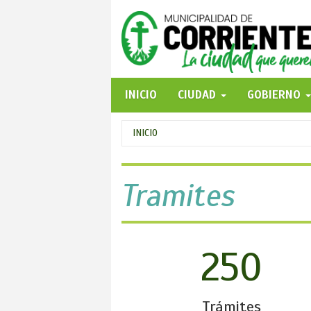
Pasar
al
contenido
principal
INICIO
CIUDAD
GOBIERNO
Se
INICIO
encuentra
usted
Tramites
aquí
250
Trámites