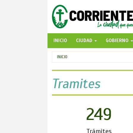
Pasar
al
contenido
principal
INICIO
CIUDAD
GOBIERNO
Se
INICIO
encuentra
usted
Tramites
aquí
249
Trámites