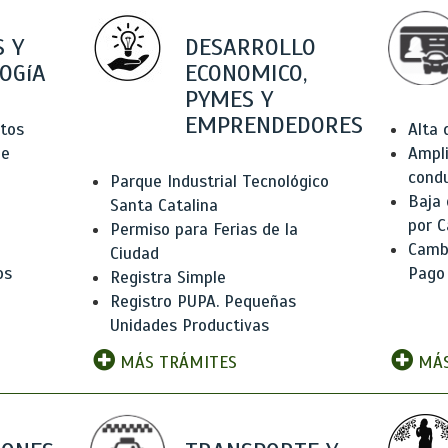
 Y
DESARROLLO
OGíA
ECONOMICO,
PYMES Y
EMPRENDEDORES
tos
Alta
de
Ampli
condu
Parque Industrial Tecnológico
Baja
Santa Catalina
por C
Permiso para Ferias de la
Camb
Ciudad
os
Pago
Registra Simple
Registro PUPA. Pequeñas
Unidades Productivas
MÁS TRÁMITES
MÁS