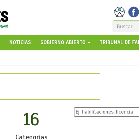
FORM
DE
GO!
NOTICIAS
GOBIERNO ABIERTO
TRIBUNAL DE F
BÚSQ
16
Categorías