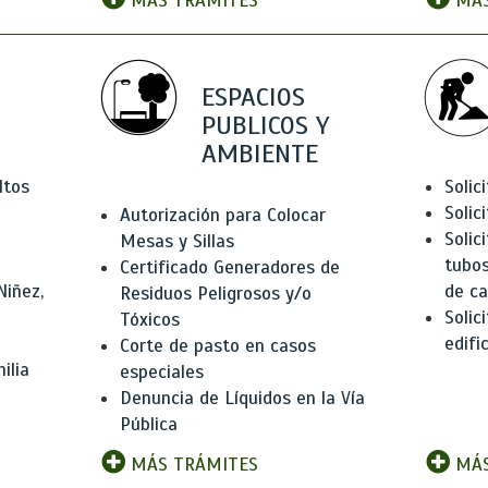
MÁS TRÁMITES
MÁS
ESPACIOS
PUBLICOS Y
AMBIENTE
ltos
Solic
Solic
Autorización para Colocar
Solic
Mesas y Sillas
tubos
Certificado Generadores de
Niñez,
de ca
Residuos Peligrosos y/o
Solic
Tóxicos
edifi
Corte de pasto en casos
ilia
especiales
Denuncia de Líquidos en la Vía
Pública
MÁS TRÁMITES
MÁS