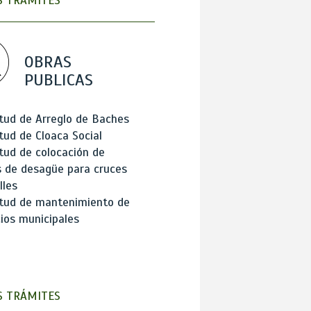
 TRÁMITES
OBRAS
PUBLICAS
itud de Arreglo de Baches
itud de Cloaca Social
itud de colocación de
 de desagüe para cruces
lles
itud de mantenimiento de
cios municipales
 TRÁMITES