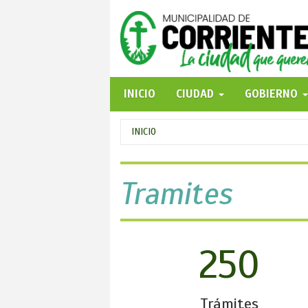
Pasar
al
contenido
principal
INICIO
CIUDAD
GOBIERNO
Se
INICIO
encuentra
usted
Tramites
aquí
250
Trámites