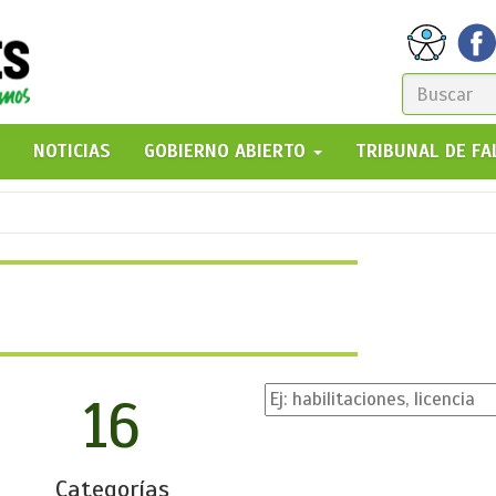
FORM
DE
GO!
NOTICIAS
GOBIERNO ABIERTO
TRIBUNAL DE F
BÚSQ
16
Categorías