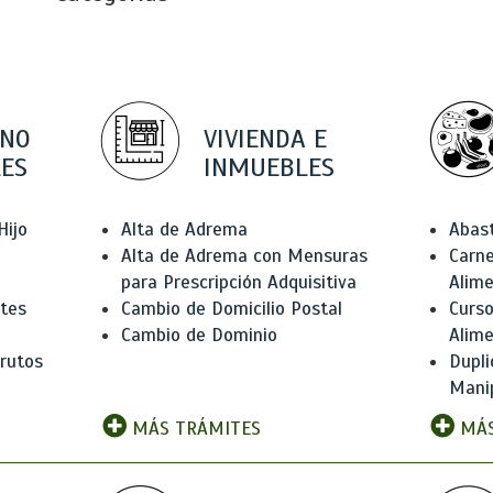
 NO
VIVIENDA E
ES
INMUEBLES
Hijo
Alta de Adrema
Abas
Alta de Adrema con Mensuras
Carne
para Prescripción Adquisitiva
Alim
ntes
Cambio de Domicilio Postal
Curso
Cambio de Dominio
Alim
rutos
Dupli
Manip
MÁS TRÁMITES
MÁS