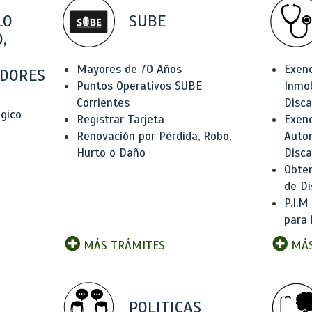
LO
SUBE
,
Mayores de 70 Años
Exen
DORES
Puntos Operativos SUBE
Inmob
Corrientes
Disc
ógico
Registrar Tarjeta
Exenc
Renovación por Pérdida, Robo,
Auto
Hurto o Daño
Disc
Obten
de Di
P.I.M
para 
MÁS TRÁMITES
MÁS
POLITICAS