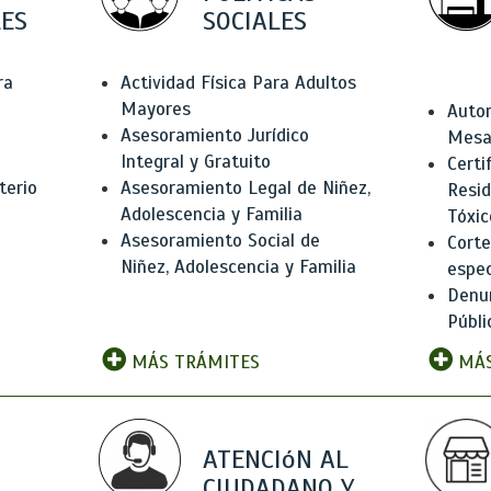
ES
SOCIALES
ra
Actividad Física Para Adultos
Mayores
Autor
Asesoramiento Jurídico
Mesas
Integral y Gratuito
Certi
terio
Asesoramiento Legal de Niñez,
Resid
Adolescencia y Familia
Tóxic
Asesoramiento Social de
Corte
Niñez, Adolescencia y Familia
espec
Denun
Públi
MÁS TRÁMITES
MÁS
ATENCIóN AL
CIUDADANO Y