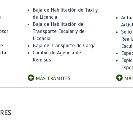
Baja de Habilitación de Taxi y
e
de Licencia
Actua
Baja de Habilitación de
Artís
otor
Transporte Escolar y de
Solic
n
Licencia
Reali
de
Baja de Transporte de Carga
Escul
nta
Cambio de Agencia de
Espec
Remises
Explo
Espec
MÁS TRÁMITES
MÁS
ARES