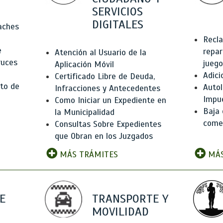
SERVICIOS
DIGITALES
Baches
Recla
e
repar
Atención al Usuario de la
ruces
juego
Aplicación Móvil
Adici
Certificado Libre de Deuda,
to de
Autol
Infracciones y Antecedentes
Impu
Como Iniciar un Expediente en
Baja 
la Municipalidad
comer
Consultas Sobre Expedientes
que Obran en los Juzgados
MÁS TRÁMITES
MÁS
E
TRANSPORTE Y
MOVILIDAD