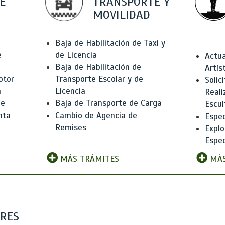
E
TRANSPORTE Y
MOVILIDAD
Baja de Habilitación de Taxi y
e
de Licencia
Actua
Baja de Habilitación de
Artís
otor
Transporte Escolar y de
Solic
n
Licencia
Reali
de
Baja de Transporte de Carga
Escul
nta
Cambio de Agencia de
Espec
Remises
Explo
Espec
MÁS TRÁMITES
MÁS
ARES