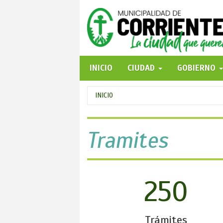
Pasar
al
contenido
principal
INICIO
CIUDAD
GOBIERNO
Se
INICIO
encuentra
usted
Tramites
aquí
250
Trámites