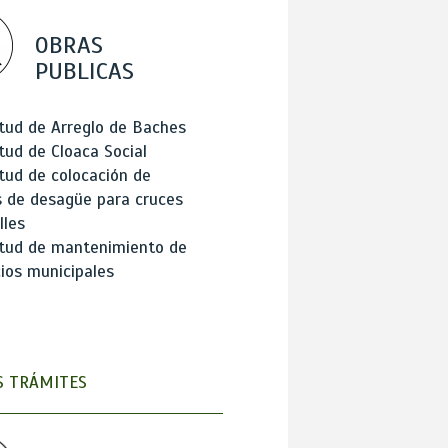
OBRAS
PUBLICAS
itud de Arreglo de Baches
itud de Cloaca Social
itud de colocación de
 de desagüe para cruces
lles
itud de mantenimiento de
cios municipales
 TRÁMITES