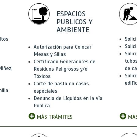
ESPACIOS
PUBLICOS Y
AMBIENTE
ltos
Solic
Solic
Autorización para Colocar
Solic
Mesas y Sillas
tubos
Certificado Generadores de
Niñez,
de ca
Residuos Peligrosos y/o
Solic
Tóxicos
edifi
Corte de pasto en casos
ilia
especiales
Denuncia de Líquidos en la Vía
Pública
MÁS TRÁMITES
MÁS