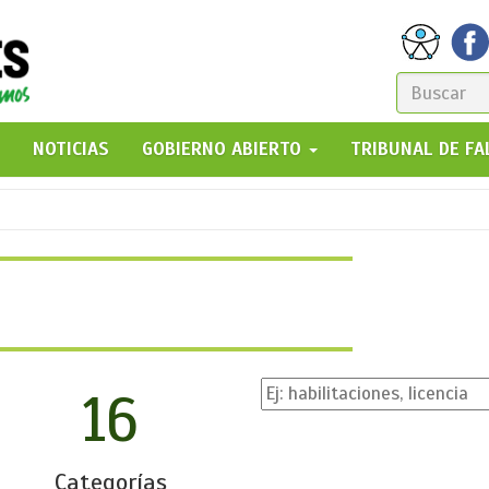
FORM
DE
GO!
NOTICIAS
GOBIERNO ABIERTO
TRIBUNAL DE F
BÚSQ
16
Categorías