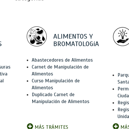
ALIMENTOS Y
S
BROMATOLOGíA
Abastecedores de Alimentos
suras
Carnet de Manipulación de
tiva
Alimentos
Parqu
al
Curso Manipulación de
Santa
Alimentos
Permi
Duplicado Carnet de
Ciud
Manipulación de Alimentos
Regis
Regi
Unida
MÁS TRÁMITES
MÁS