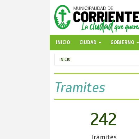
Pasar
al
contenido
principal
INICIO
CIUDAD
GOBIERNO
Se
INICIO
encuentra
usted
Tramites
aquí
242
Trámites