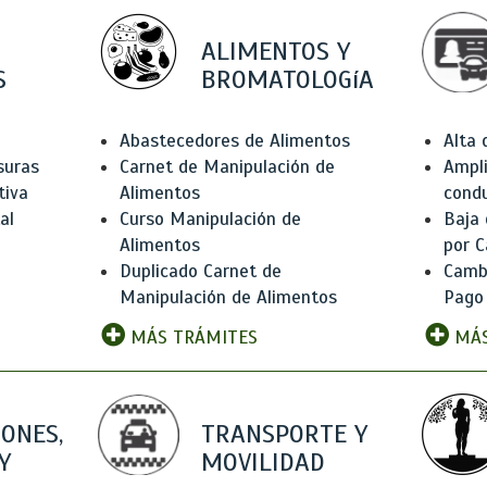
ALIMENTOS Y
S
BROMATOLOGíA
Abastecedores de Alimentos
Alta
suras
Carnet de Manipulación de
Ampli
tiva
Alimentos
condu
al
Curso Manipulación de
Baja
Alimentos
por C
Duplicado Carnet de
Camb
Manipulación de Alimentos
Pago
MÁS TRÁMITES
MÁS
IONES,
TRANSPORTE Y
Y
MOVILIDAD