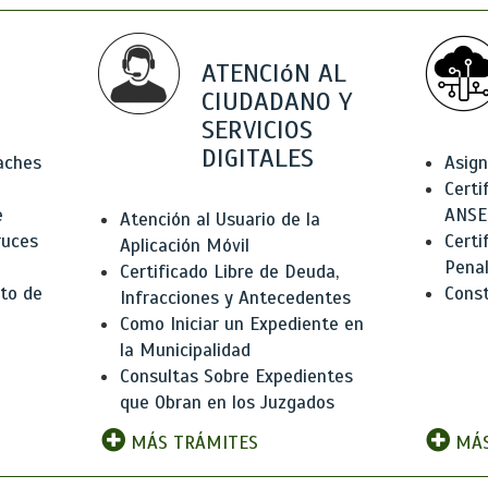
ATENCIóN AL
CIUDADANO Y
SERVICIOS
DIGITALES
Baches
Asign
Certi
e
ANSE
Atención al Usuario de la
ruces
Certi
Aplicación Móvil
Pena
Certificado Libre de Deuda,
to de
Const
Infracciones y Antecedentes
Como Iniciar un Expediente en
la Municipalidad
Consultas Sobre Expedientes
que Obran en los Juzgados
MÁS TRÁMITES
MÁS