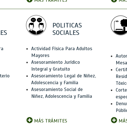
MÁS TRÁMITES
MÁS
POLITICAS
ES
SOCIALES
ra
Actividad Física Para Adultos
Mayores
Autor
Asesoramiento Jurídico
Mesas
Integral y Gratuito
Certi
terio
Asesoramiento Legal de Niñez,
Resid
Adolescencia y Familia
Tóxic
Asesoramiento Social de
Corte
Niñez, Adolescencia y Familia
espec
Denun
Públi
MÁS TRÁMITES
MÁS