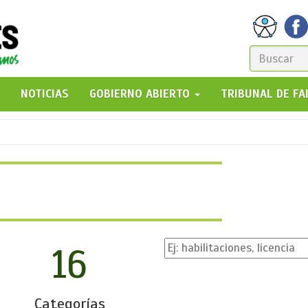
FORM
DE
GO!
NOTICIAS
GOBIERNO ABIERTO
TRIBUNAL DE F
BÚSQ
16
Categorías