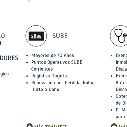
LO
SUBE
,
Mayores de 70 Años
Exen
DORES
Puntos Operativos SUBE
Inmob
Corrientes
Disc
ógico
Registrar Tarjeta
Exenc
Renovación por Pérdida, Robo,
Auto
Hurto o Daño
Disc
Obten
de Di
P.I.M
para 