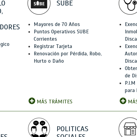
LO
SUBE
,
Mayores de 70 Años
Exen
DORES
Puntos Operativos SUBE
Inmob
Corrientes
Disc
ógico
Registrar Tarjeta
Exenc
Renovación por Pérdida, Robo,
Auto
Hurto o Daño
Disc
Obten
de Di
P.I.M
para 
MÁS TRÁMITES
MÁS
POLITICAS
ES
SOCIALES