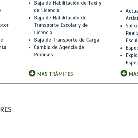
Baja de Habilitación de Taxi y
e
de Licencia
Actua
Baja de Habilitación de
Artís
otor
Transporte Escolar y de
Solic
n
Licencia
Reali
de
Baja de Transporte de Carga
Escul
nta
Cambio de Agencia de
Espec
Remises
Explo
Espec
MÁS TRÁMITES
MÁS
ARES