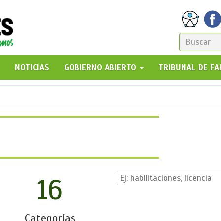
FORM
DE
GO!
NOTICIAS
GOBIERNO ABIERTO
TRIBUNAL DE F
BÚSQ
16
Categorías