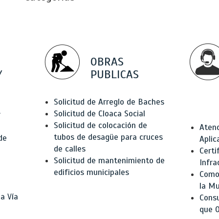
OBRAS
Y
PUBLICAS
Solicitud de Arreglo de Baches
Solicitud de Cloaca Social
r
Solicitud de colocación de
Atenc
tubos de desagüe para cruces
de
Aplic
de calles
Certi
Solicitud de mantenimiento de
Infra
edificios municipales
Como 
la Mu
a Vía
Consu
que O