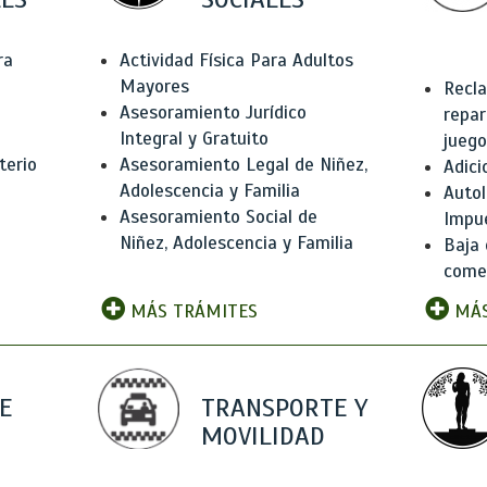
ra
Actividad Física Para Adultos
Mayores
Recla
Asesoramiento Jurídico
repar
Integral y Gratuito
juego
terio
Asesoramiento Legal de Niñez,
Adici
Adolescencia y Familia
Autol
Asesoramiento Social de
Impu
Niñez, Adolescencia y Familia
Baja 
comer
MÁS TRÁMITES
MÁS
E
TRANSPORTE Y
MOVILIDAD