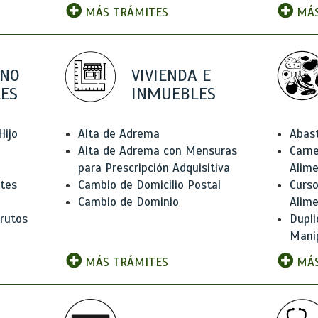
MÁS TRÁMITES
MÁS
 NO
VIVIENDA E
ES
INMUEBLES
Hijo
Alta de Adrema
Abas
Alta de Adrema con Mensuras
Carne
para Prescripción Adquisitiva
Alim
ntes
Cambio de Domicilio Postal
Curso
Cambio de Dominio
Alim
rutos
Dupli
Manip
MÁS TRÁMITES
MÁS