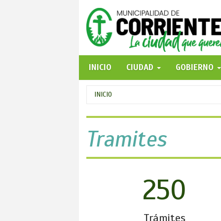
Pasar
al
contenido
principal
INICIO
CIUDAD
GOBIERNO
Se
INICIO
encuentra
usted
Tramites
aquí
250
Trámites