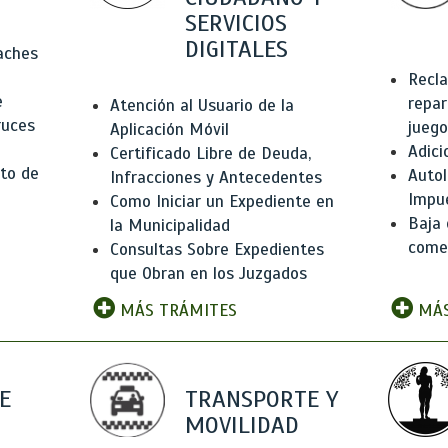
SERVICIOS
DIGITALES
Baches
Recla
e
repar
Atención al Usuario de la
ruces
juego
Aplicación Móvil
Adici
Certificado Libre de Deuda,
to de
Autol
Infracciones y Antecedentes
Impu
Como Iniciar un Expediente en
Baja 
la Municipalidad
comer
Consultas Sobre Expedientes
que Obran en los Juzgados
MÁS TRÁMITES
MÁS
E
TRANSPORTE Y
MOVILIDAD