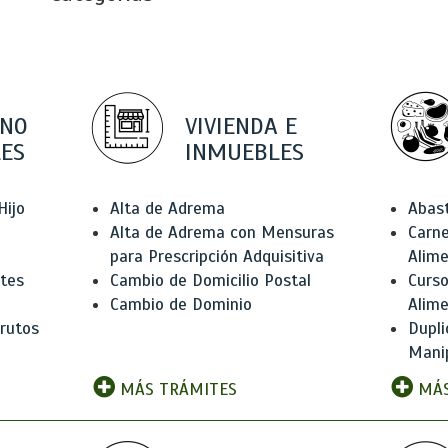
 NO
VIVIENDA E
ES
INMUEBLES
Hijo
Alta de Adrema
Abas
Alta de Adrema con Mensuras
Carne
para Prescripción Adquisitiva
Alim
ntes
Cambio de Domicilio Postal
Curso
Cambio de Dominio
Alim
rutos
Dupli
Manip
MÁS TRÁMITES
MÁS