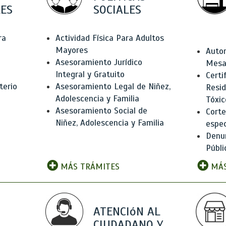
ES
SOCIALES
ra
Actividad Física Para Adultos
Mayores
Autor
Asesoramiento Jurídico
Mesas
Integral y Gratuito
Certi
terio
Asesoramiento Legal de Niñez,
Resid
Adolescencia y Familia
Tóxic
Asesoramiento Social de
Corte
Niñez, Adolescencia y Familia
espec
Denun
Públi
MÁS TRÁMITES
MÁS
ATENCIóN AL
CIUDADANO Y