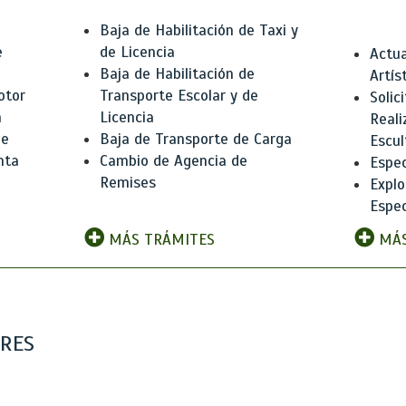
Baja de Habilitación de Taxi y
e
de Licencia
Actua
Baja de Habilitación de
Artís
otor
Transporte Escolar y de
Solic
n
Licencia
Reali
de
Baja de Transporte de Carga
Escul
nta
Cambio de Agencia de
Espec
Remises
Explo
Espec
MÁS TRÁMITES
MÁS
ARES