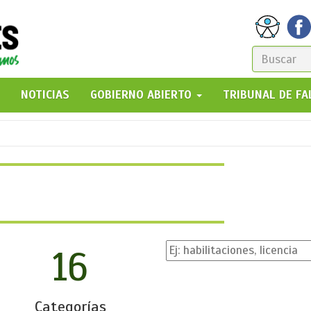
FORM
DE
GO!
NOTICIAS
GOBIERNO ABIERTO
TRIBUNAL DE F
BÚSQ
16
Categorías