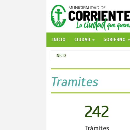
Pasar
al
contenido
principal
INICIO
CIUDAD
GOBIERNO
Se
INICIO
encuentra
usted
Tramites
aquí
242
Trámites