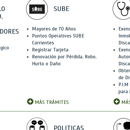
LO
SUBE
,
Mayores de 70 Años
Exen
DORES
Puntos Operativos SUBE
Inmob
Corrientes
Disc
ógico
Registrar Tarjeta
Exenc
Renovación por Pérdida, Robo,
Auto
Hurto o Daño
Disc
Obten
de Di
P.I.M
para 
MÁS TRÁMITES
MÁS
POLITICAS