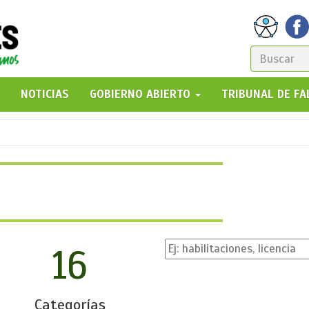
FORM
DE
GO!
NOTICIAS
GOBIERNO ABIERTO
TRIBUNAL DE F
BÚSQ
16
Categorías