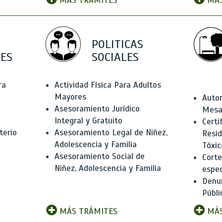
MÁS TRÁMITES
MÁS
POLITICAS
ES
SOCIALES
ra
Actividad Física Para Adultos
Mayores
Autor
Asesoramiento Jurídico
Mesas
Integral y Gratuito
Certi
terio
Asesoramiento Legal de Niñez,
Resid
Adolescencia y Familia
Tóxic
Asesoramiento Social de
Corte
Niñez, Adolescencia y Familia
espec
Denun
Públi
MÁS TRÁMITES
MÁS