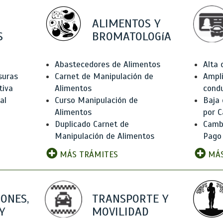
ALIMENTOS Y
S
BROMATOLOGíA
Abastecedores de Alimentos
Alta
suras
Carnet de Manipulación de
Ampli
tiva
Alimentos
condu
al
Curso Manipulación de
Baja
Alimentos
por C
Duplicado Carnet de
Camb
Manipulación de Alimentos
Pago
MÁS TRÁMITES
MÁS
IONES,
TRANSPORTE Y
Y
MOVILIDAD