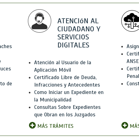
ATENCIóN AL
CIUDADANO Y
SERVICIOS
DIGITALES
Baches
Asign
Certi
e
ANSE
Atención al Usuario de la
ruces
Certi
Aplicación Móvil
Pena
Certificado Libre de Deuda,
to de
Const
Infracciones y Antecedentes
Como Iniciar un Expediente en
la Municipalidad
Consultas Sobre Expedientes
que Obran en los Juzgados
MÁS TRÁMITES
MÁS