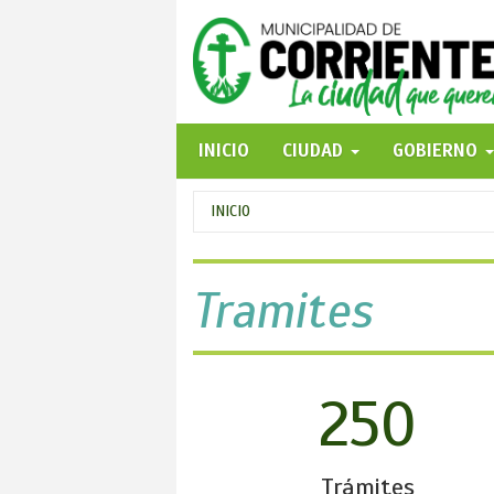
Pasar
al
contenido
principal
INICIO
CIUDAD
GOBIERNO
Se
INICIO
encuentra
usted
Tramites
aquí
250
Trámites