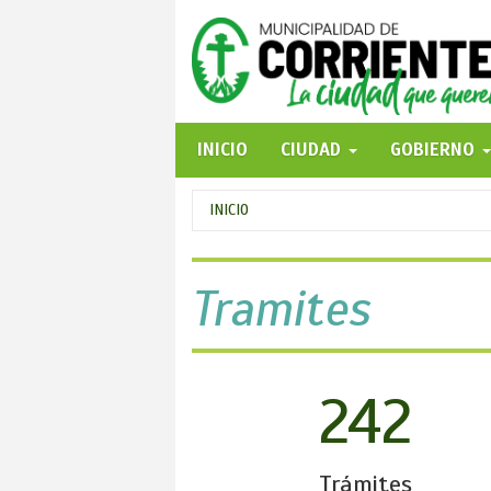
Pasar
al
contenido
principal
INICIO
CIUDAD
GOBIERNO
Se
INICIO
encuentra
usted
Tramites
aquí
242
Trámites