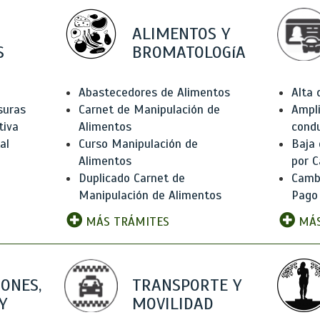
ALIMENTOS Y
S
BROMATOLOGíA
Abastecedores de Alimentos
Alta
suras
Carnet de Manipulación de
Ampli
tiva
Alimentos
condu
al
Curso Manipulación de
Baja
Alimentos
por C
Duplicado Carnet de
Camb
Manipulación de Alimentos
Pago
MÁS TRÁMITES
MÁS
IONES,
TRANSPORTE Y
Y
MOVILIDAD