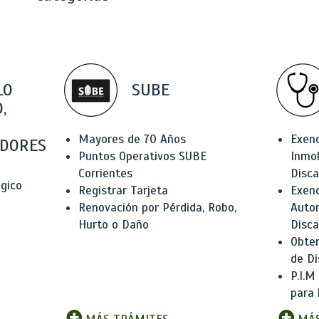
LO
SUBE
,
Mayores de 70 Años
Exen
DORES
Puntos Operativos SUBE
Inmob
Corrientes
Disc
ógico
Registrar Tarjeta
Exenc
Renovación por Pérdida, Robo,
Auto
Hurto o Daño
Disc
Obten
de Di
P.I.M
para 