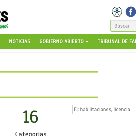
FORM
DE
GO!
NOTICIAS
GOBIERNO ABIERTO
TRIBUNAL DE F
BÚSQ
16
Categorías