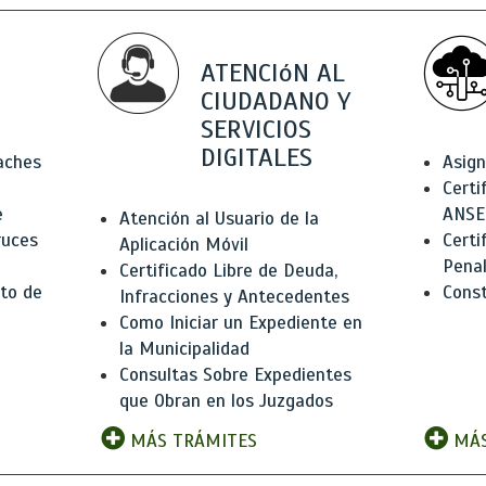
ATENCIóN AL
CIUDADANO Y
SERVICIOS
DIGITALES
Baches
Asign
Certi
e
ANSE
Atención al Usuario de la
ruces
Certi
Aplicación Móvil
Pena
Certificado Libre de Deuda,
to de
Const
Infracciones y Antecedentes
Como Iniciar un Expediente en
la Municipalidad
Consultas Sobre Expedientes
que Obran en los Juzgados
MÁS TRÁMITES
MÁS