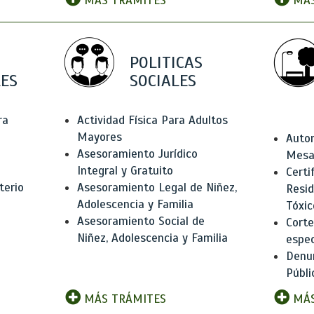
MÁS TRÁMITES
MÁS
POLITICAS
ES
SOCIALES
ra
Actividad Física Para Adultos
Mayores
Autor
Asesoramiento Jurídico
Mesas
Integral y Gratuito
Certi
terio
Asesoramiento Legal de Niñez,
Resid
Adolescencia y Familia
Tóxic
Asesoramiento Social de
Corte
Niñez, Adolescencia y Familia
espec
Denun
Públi
MÁS TRÁMITES
MÁS