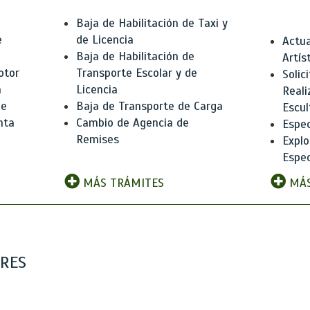
Baja de Habilitación de Taxi y
e
de Licencia
Actua
Baja de Habilitación de
Artís
otor
Transporte Escolar y de
Solic
n
Licencia
Reali
de
Baja de Transporte de Carga
Escul
nta
Cambio de Agencia de
Espec
Remises
Explo
Espec
MÁS TRÁMITES
MÁS
ARES