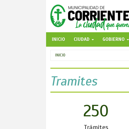
Pasar
al
contenido
principal
INICIO
CIUDAD
GOBIERNO
Se
INICIO
encuentra
usted
Tramites
aquí
250
Trámites