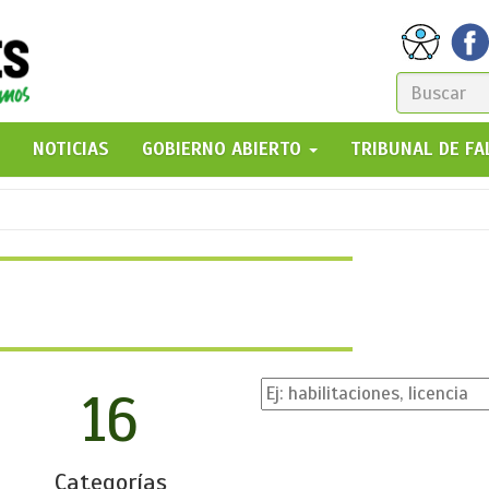
FORM
DE
GO!
NOTICIAS
GOBIERNO ABIERTO
TRIBUNAL DE F
BÚSQ
16
Categorías