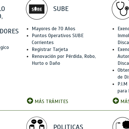
LO
SUBE
,
Mayores de 70 Años
Exen
DORES
Puntos Operativos SUBE
Inmob
Corrientes
Disc
ógico
Registrar Tarjeta
Exenc
Renovación por Pérdida, Robo,
Auto
Hurto o Daño
Disc
Obten
de Di
P.I.M
para 
MÁS TRÁMITES
MÁS
POLITICAS