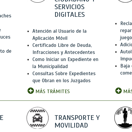
SERVICIOS
DIGITALES
Baches
Recla
e
repar
Atención al Usuario de la
ruces
juego
Aplicación Móvil
Adici
Certificado Libre de Deuda,
to de
Autol
Infracciones y Antecedentes
Impu
Como Iniciar un Expediente en
Baja 
la Municipalidad
comer
Consultas Sobre Expedientes
que Obran en los Juzgados
MÁS TRÁMITES
MÁS
E
TRANSPORTE Y
MOVILIDAD