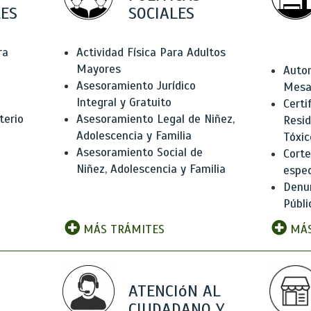
ES
SOCIALES
ra
Actividad Física Para Adultos
Mayores
Autor
Asesoramiento Jurídico
Mesas
Integral y Gratuito
Certi
terio
Asesoramiento Legal de Niñez,
Resid
Adolescencia y Familia
Tóxic
Asesoramiento Social de
Corte
Niñez, Adolescencia y Familia
espec
Denun
Públi
MÁS TRÁMITES
MÁS
ATENCIóN AL
CIUDADANO Y