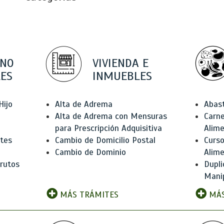
 NO
VIVIENDA E
ES
INMUEBLES
Hijo
Alta de Adrema
Abas
Alta de Adrema con Mensuras
Carne
para Prescripción Adquisitiva
Alim
ntes
Cambio de Domicilio Postal
Curso
Cambio de Dominio
Alim
rutos
Dupli
Manip
MÁS TRÁMITES
MÁS