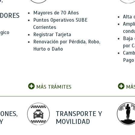
Mayores de 70 Años
DORES
Alta
Puntos Operativos SUBE
Ampli
Corrientes
condu
ógico
Registrar Tarjeta
Baja
Renovación por Pérdida, Robo,
por C
Hurto o Daño
Camb
Pago
MÁS TRÁMITES
MÁS
IONES,
TRANSPORTE Y
Y
MOVILIDAD