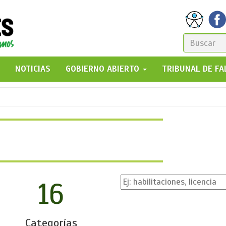
FORM
DE
GO!
NOTICIAS
GOBIERNO ABIERTO
TRIBUNAL DE F
BÚSQ
16
Categorías