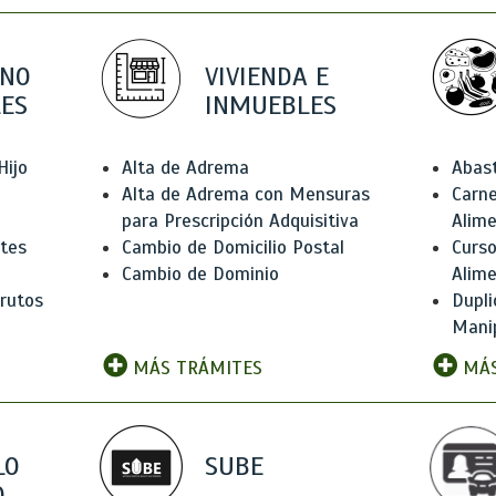
 NO
VIVIENDA E
ES
INMUEBLES
Hijo
Alta de Adrema
Abas
Alta de Adrema con Mensuras
Carne
para Prescripción Adquisitiva
Alim
ntes
Cambio de Domicilio Postal
Curso
Cambio de Dominio
Alim
rutos
Dupli
Manip
MÁS TRÁMITES
MÁS
LO
SUBE
,