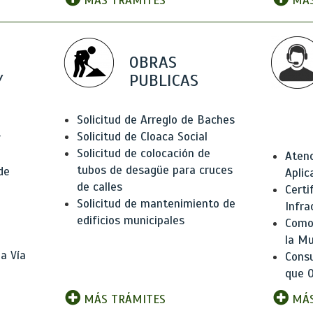
MÁS TRÁMITES
MÁS
OBRAS
Y
PUBLICAS
Solicitud de Arreglo de Baches
Solicitud de Cloaca Social
r
Solicitud de colocación de
Atenc
tubos de desagüe para cruces
de
Aplic
de calles
Certi
Solicitud de mantenimiento de
Infra
edificios municipales
Como 
la Mu
a Vía
Consu
que O
MÁS TRÁMITES
MÁS