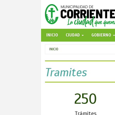
Pasar
al
contenido
principal
INICIO
CIUDAD
GOBIERNO
Se
INICIO
encuentra
usted
Tramites
aquí
250
Trámites