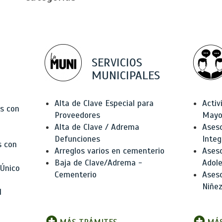
SERVICIOS
MUNICIPALES
Alta de Clave Especial para
Activ
as con
Proveedores
Mayo
Alta de Clave / Adrema
Aseso
Defunciones
Integ
s con
Arreglos varios en cementerio
Aseso
Baja de Clave/Adrema -
Adole
 Único
Cementerio
Aseso
Niñez
l