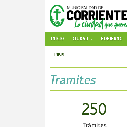
Pasar
al
contenido
principal
INICIO
CIUDAD
GOBIERNO
Se
INICIO
encuentra
usted
Tramites
aquí
250
Trámites