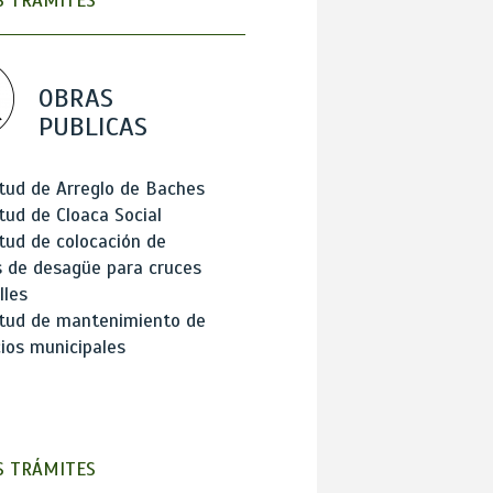
 TRÁMITES
OBRAS
PUBLICAS
itud de Arreglo de Baches
itud de Cloaca Social
itud de colocación de
 de desagüe para cruces
lles
itud de mantenimiento de
cios municipales
 TRÁMITES