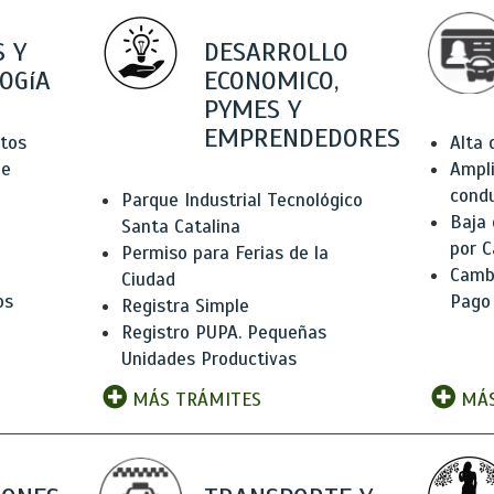
 Y
DESARROLLO
OGíA
ECONOMICO,
PYMES Y
EMPRENDEDORES
tos
Alta
de
Ampli
condu
Parque Industrial Tecnológico
Baja
Santa Catalina
por C
Permiso para Ferias de la
Camb
Ciudad
os
Pago
Registra Simple
Registro PUPA. Pequeñas
Unidades Productivas
MÁS TRÁMITES
MÁS