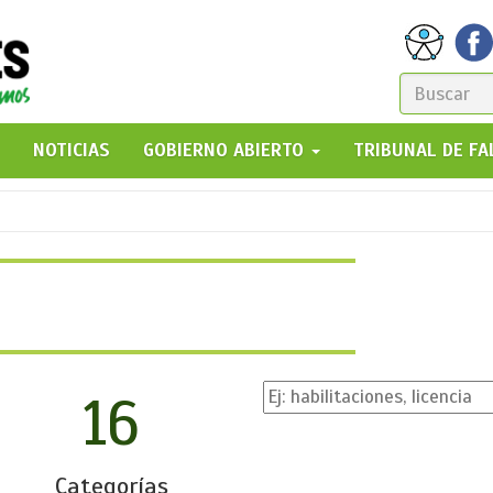
FORM
DE
GO!
NOTICIAS
GOBIERNO ABIERTO
TRIBUNAL DE F
BÚSQ
16
Categorías