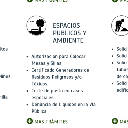
MÁS TRÁMITES
MÁS
ESPACIOS
PUBLICOS Y
AMBIENTE
ltos
Solic
Solic
Autorización para Colocar
Solic
Mesas y Sillas
tubos
Certificado Generadores de
Niñez,
de ca
Residuos Peligrosos y/o
Solic
Tóxicos
edifi
Corte de pasto en casos
ilia
especiales
Denuncia de Líquidos en la Vía
Pública
MÁS TRÁMITES
MÁS