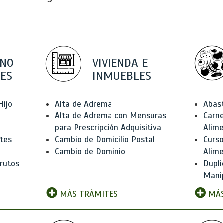
 NO
VIVIENDA E
ES
INMUEBLES
Hijo
Alta de Adrema
Abas
Alta de Adrema con Mensuras
Carne
para Prescripción Adquisitiva
Alim
ntes
Cambio de Domicilio Postal
Curso
Cambio de Dominio
Alim
rutos
Dupli
Manip
MÁS TRÁMITES
MÁS