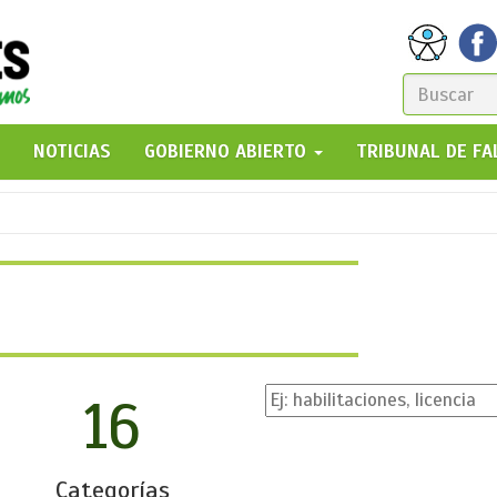
FORM
DE
GO!
NOTICIAS
GOBIERNO ABIERTO
TRIBUNAL DE F
BÚSQ
16
Categorías