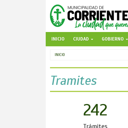
Pasar
al
contenido
principal
INICIO
CIUDAD
GOBIERNO
Se
INICIO
encuentra
usted
Tramites
aquí
242
Trámites