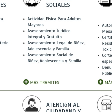
ES
SOCIALES
ra
Actividad Física Para Adultos
Mayores
Autor
Asesoramiento Jurídico
Mesas
Integral y Gratuito
Certi
terio
Asesoramiento Legal de Niñez,
Resid
Adolescencia y Familia
Tóxic
Asesoramiento Social de
Corte
Niñez, Adolescencia y Familia
espec
Denun
Públi
MÁS TRÁMITES
MÁS
ATENCIóN AL
CIUDADANO Y