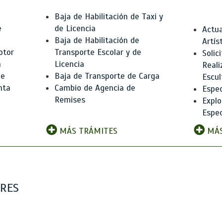
Baja de Habilitación de Taxi y
e
de Licencia
Actua
Baja de Habilitación de
Artís
otor
Transporte Escolar y de
Solic
n
Licencia
Reali
de
Baja de Transporte de Carga
Escul
nta
Cambio de Agencia de
Espec
Remises
Explo
Espec
MÁS TRÁMITES
MÁS
ARES