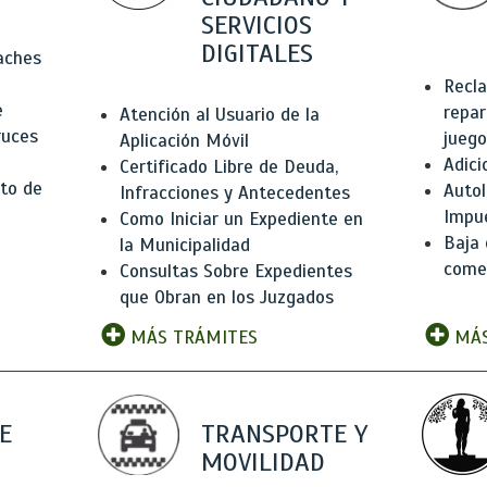
SERVICIOS
DIGITALES
Baches
Recla
e
repar
Atención al Usuario de la
ruces
juego
Aplicación Móvil
Adici
Certificado Libre de Deuda,
to de
Autol
Infracciones y Antecedentes
Impu
Como Iniciar un Expediente en
Baja 
la Municipalidad
comer
Consultas Sobre Expedientes
que Obran en los Juzgados
MÁS TRÁMITES
MÁS
E
TRANSPORTE Y
MOVILIDAD