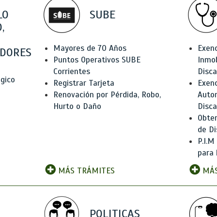
LO
SUBE
,
Mayores de 70 Años
Exen
DORES
Puntos Operativos SUBE
Inmob
Corrientes
Disc
ógico
Registrar Tarjeta
Exenc
Renovación por Pérdida, Robo,
Auto
Hurto o Daño
Disc
Obten
de Di
P.I.M
para 
MÁS TRÁMITES
MÁS
POLITICAS