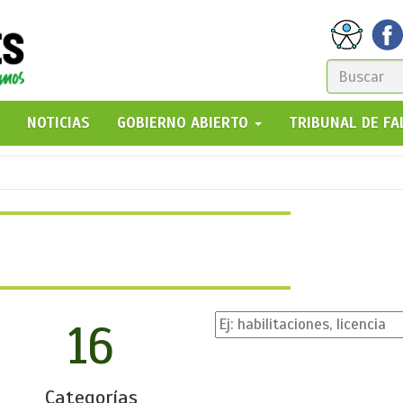
FORM
DE
GO!
NOTICIAS
GOBIERNO ABIERTO
TRIBUNAL DE F
BÚSQ
16
Categorías