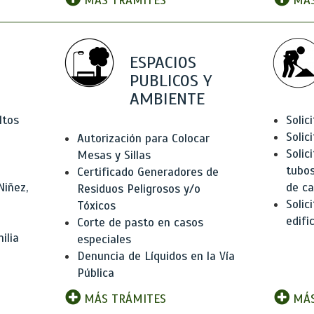
MÁS TRÁMITES
MÁS
ESPACIOS
PUBLICOS Y
AMBIENTE
ltos
Solic
Solic
Autorización para Colocar
Solic
Mesas y Sillas
tubos
Certificado Generadores de
Niñez,
de ca
Residuos Peligrosos y/o
Solic
Tóxicos
edifi
Corte de pasto en casos
ilia
especiales
Denuncia de Líquidos en la Vía
Pública
MÁS TRÁMITES
MÁS