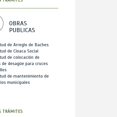
 TRÁMITES
OBRAS
PUBLICAS
itud de Arreglo de Baches
itud de Cloaca Social
itud de colocación de
 de desagüe para cruces
lles
itud de mantenimiento de
cios municipales
 TRÁMITES