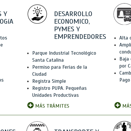
 Y
DESARROLLO
OGíA
ECONOMICO,
PYMES Y
EMPRENDEDORES
tos
Alta
de
Ampli
condu
Parque Industrial Tecnológico
Baja
Santa Catalina
por C
Permiso para Ferias de la
Camb
Ciudad
os
Pago
Registra Simple
Registro PUPA. Pequeñas
Unidades Productivas
MÁS TRÁMITES
MÁS