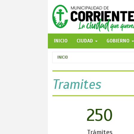
Pasar
al
contenido
principal
INICIO
CIUDAD
GOBIERNO
Se
INICIO
encuentra
usted
Tramites
aquí
250
Trámites