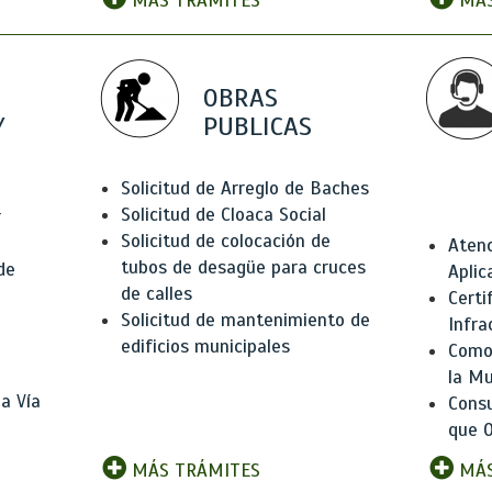
MÁS TRÁMITES
MÁS
OBRAS
Y
PUBLICAS
Solicitud de Arreglo de Baches
Solicitud de Cloaca Social
r
Solicitud de colocación de
Atenc
tubos de desagüe para cruces
de
Aplic
de calles
Certi
Solicitud de mantenimiento de
Infra
edificios municipales
Como 
la Mu
a Vía
Consu
que O
MÁS TRÁMITES
MÁS