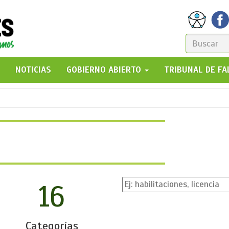
FORM
DE
GO!
NOTICIAS
GOBIERNO ABIERTO
TRIBUNAL DE F
BÚSQ
16
Categorías