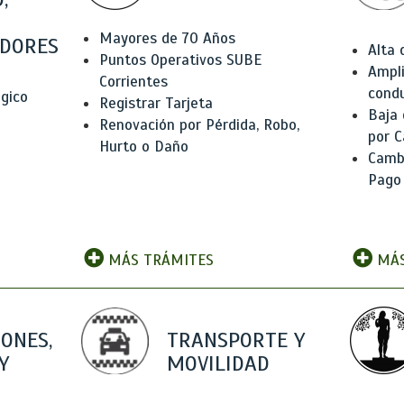
Mayores de 70 Años
DORES
Alta
Puntos Operativos SUBE
Ampli
Corrientes
condu
ógico
Registrar Tarjeta
Baja
Renovación por Pérdida, Robo,
por C
Hurto o Daño
Camb
Pago
MÁS TRÁMITES
MÁS
IONES,
TRANSPORTE Y
Y
MOVILIDAD