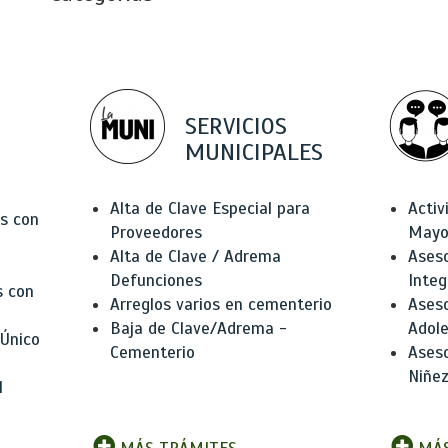
SERVICIOS
MUNICIPALES
Alta de Clave Especial para
Activ
as con
Proveedores
Mayo
Alta de Clave / Adrema
Aseso
Defunciones
Integ
s con
Arreglos varios en cementerio
Aseso
Baja de Clave/Adrema -
Adole
 Único
Cementerio
Aseso
Niñez
l