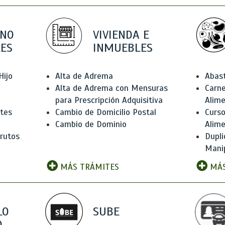
 NO
VIVIENDA E
ES
INMUEBLES
Hijo
Alta de Adrema
Abas
Alta de Adrema con Mensuras
Carne
para Prescripción Adquisitiva
Alim
ntes
Cambio de Domicilio Postal
Curso
Cambio de Dominio
Alim
rutos
Dupli
Manip
MÁS TRÁMITES
MÁS
LO
SUBE
,