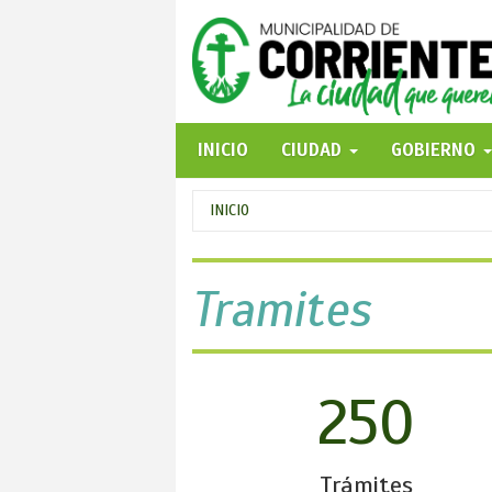
Pasar
al
contenido
principal
INICIO
CIUDAD
GOBIERNO
Se
INICIO
encuentra
usted
Tramites
aquí
250
Trámites