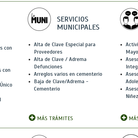
SERVICIOS
MUNICIPALES
Alta de Clave Especial para
Activ
as con
Proveedores
Mayo
Alta de Clave / Adrema
Aseso
Defunciones
Integ
s con
Arreglos varios en cementerio
Aseso
Baja de Clave/Adrema -
Adole
 Único
Cementerio
Aseso
Niñez
l
MÁS TRÁMITES
MÁS