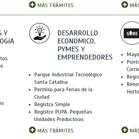
MÁS TRÁMITES
MÁS
 Y
DESARROLLO
OGíA
ECONOMICO,
PYMES Y
Mayo
EMPRENDEDORES
tos
Punt
de
Corri
Parque Industrial Tecnológico
Regis
Santa Catalina
Renov
Permiso para Ferias de la
Hurt
Ciudad
os
Registra Simple
Registro PUPA. Pequeñas
Unidades Productivas
MÁS TRÁMITES
MÁS