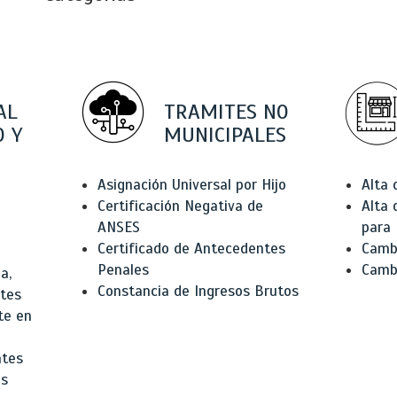
AL
TRAMITES NO
 Y
MUNICIPALES
Asignación Universal por Hijo
Alta
Certificación Negativa de
Alta
ANSES
para 
Certificado de Antecedentes
Cambi
Penales
Camb
a,
Constancia de Ingresos Brutos
ntes
te en
ntes
os