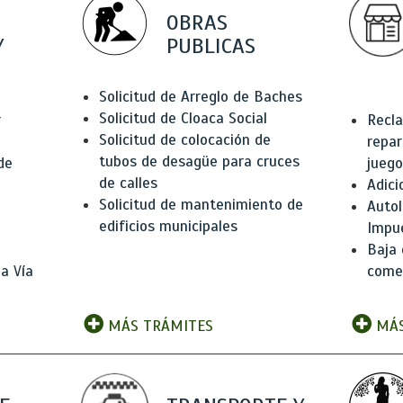
OBRAS
Y
PUBLICAS
Solicitud de Arreglo de Baches
Solicitud de Cloaca Social
r
Recla
Solicitud de colocación de
repar
tubos de desagüe para cruces
de
juego
de calles
Adici
Solicitud de mantenimiento de
Autol
edificios municipales
Impu
Baja 
a Vía
comer
MÁS TRÁMITES
MÁS