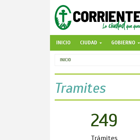
Pasar
al
contenido
principal
INICIO
CIUDAD
GOBIERNO
Se
INICIO
encuentra
usted
Tramites
aquí
249
Trámites