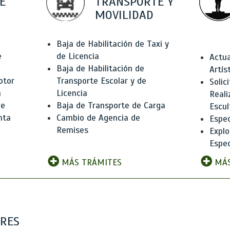
E
TRANSPORTE Y
MOVILIDAD
Baja de Habilitación de Taxi y
e
de Licencia
Actua
Baja de Habilitación de
Artís
otor
Transporte Escolar y de
Solic
n
Licencia
Reali
de
Baja de Transporte de Carga
Escul
nta
Cambio de Agencia de
Espec
Remises
Explo
Espec
MÁS TRÁMITES
MÁS
ARES