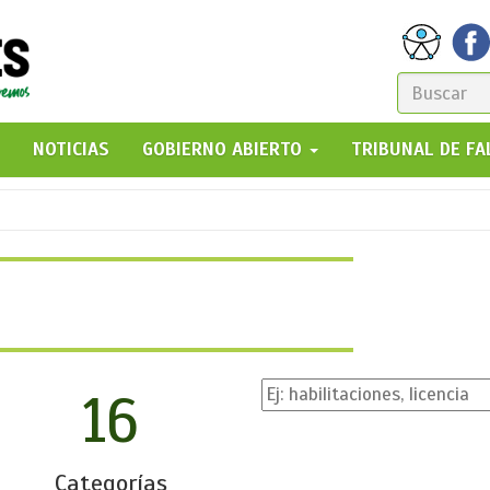
FORM
DE
GO!
NOTICIAS
GOBIERNO ABIERTO
TRIBUNAL DE F
BÚSQ
16
Categorías