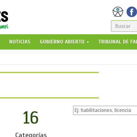
FORM
DE
GO!
NOTICIAS
GOBIERNO ABIERTO
TRIBUNAL DE F
BÚSQ
16
Categorías