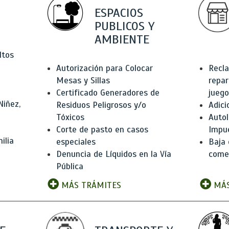
ESPACIOS
PUBLICOS Y
AMBIENTE
ltos
Autorización para Colocar
Recla
Mesas y Sillas
repar
Certificado Generadores de
juego
Niñez,
Residuos Peligrosos y/o
Adici
Tóxicos
Autol
Corte de pasto en casos
Impu
ilia
especiales
Baja 
Denuncia de Líquidos en la Vía
comer
Pública
MÁS TRÁMITES
MÁS