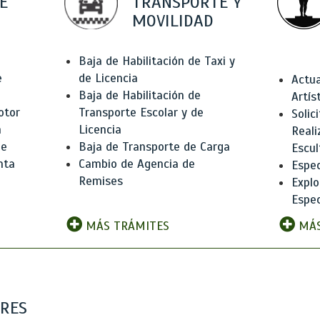
E
TRANSPORTE Y
MOVILIDAD
Baja de Habilitación de Taxi y
e
de Licencia
Actua
Baja de Habilitación de
Artís
otor
Transporte Escolar y de
Solic
n
Licencia
Reali
de
Baja de Transporte de Carga
Escul
nta
Cambio de Agencia de
Espec
Remises
Explo
Espec
MÁS TRÁMITES
MÁS
ARES