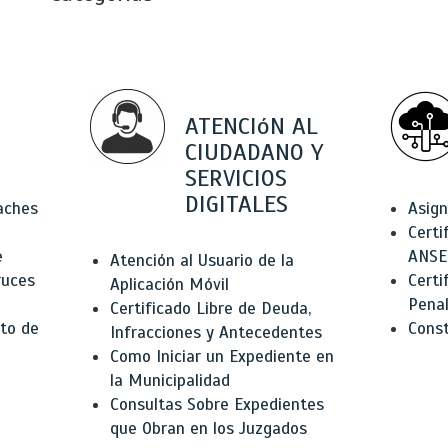
ATENCIóN AL
CIUDADANO Y
SERVICIOS
DIGITALES
Baches
Asign
Certi
e
ANSE
Atención al Usuario de la
ruces
Certi
Aplicación Móvil
Pena
Certificado Libre de Deuda,
to de
Const
Infracciones y Antecedentes
Como Iniciar un Expediente en
la Municipalidad
Consultas Sobre Expedientes
que Obran en los Juzgados