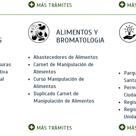
MÁS TRÁMITES
MÁS
ALIMENTOS Y
S
BROMATOLOGíA
Abastecedores de Alimentos
suras
Carnet de Manipulación de
tiva
Alimentos
Parqu
al
Curso Manipulación de
Santa
Alimentos
Permi
Duplicado Carnet de
Ciud
Manipulación de Alimentos
Regis
Regi
Unida
MÁS TRÁMITES
MÁS