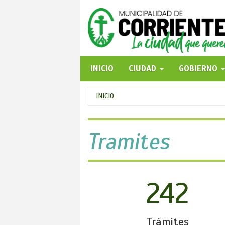
Pasar
al
contenido
principal
INICIO
CIUDAD
GOBIERNO
Se
INICIO
encuentra
usted
Tramites
aquí
242
Trámites