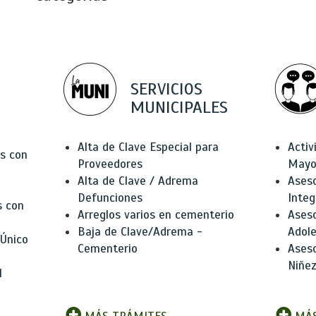
SERVICIOS
MUNICIPALES
Alta de Clave Especial para
Activ
as con
Proveedores
Mayo
Alta de Clave / Adrema
Aseso
Defunciones
Integ
s con
Arreglos varios en cementerio
Aseso
Baja de Clave/Adrema -
Adole
 Único
Cementerio
Aseso
Niñez
l