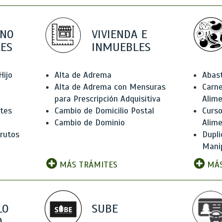
 NO
VIVIENDA E
ES
INMUEBLES
Hijo
Alta de Adrema
Abas
Alta de Adrema con Mensuras
Carne
para Prescripción Adquisitiva
Alim
ntes
Cambio de Domicilio Postal
Curso
Cambio de Dominio
Alim
rutos
Dupli
Manip
MÁS TRÁMITES
MÁS
LO
SUBE
,