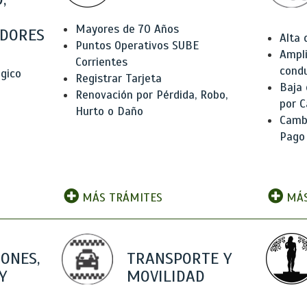
Mayores de 70 Años
DORES
Alta
Puntos Operativos SUBE
Ampli
Corrientes
condu
ógico
Registrar Tarjeta
Baja
Renovación por Pérdida, Robo,
por C
Hurto o Daño
Camb
Pago
MÁS TRÁMITES
MÁS
IONES,
TRANSPORTE Y
Y
MOVILIDAD