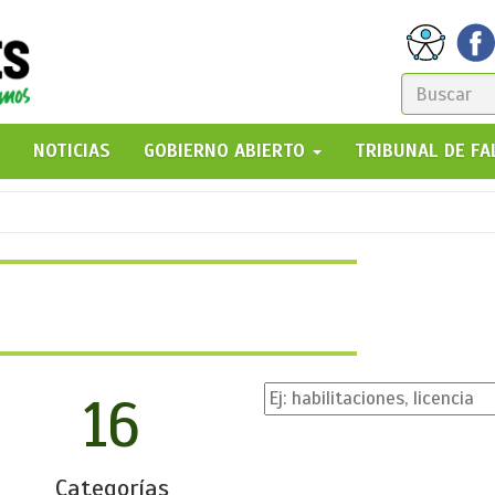
FORM
DE
GO!
NOTICIAS
GOBIERNO ABIERTO
TRIBUNAL DE F
BÚSQ
16
Categorías