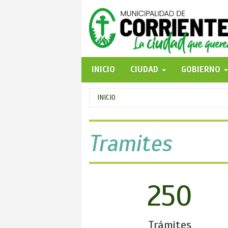
Pasar
al
contenido
principal
INICIO
CIUDAD
GOBIERNO
Se
INICIO
encuentra
usted
Tramites
aquí
250
Trámites