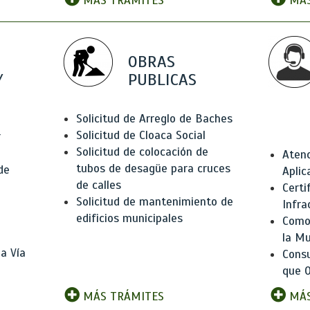
MÁS TRÁMITES
MÁS
OBRAS
Y
PUBLICAS
Solicitud de Arreglo de Baches
Solicitud de Cloaca Social
r
Solicitud de colocación de
Atenc
tubos de desagüe para cruces
de
Aplic
de calles
Certi
Solicitud de mantenimiento de
Infra
edificios municipales
Como 
la Mu
a Vía
Consu
que O
MÁS TRÁMITES
MÁS