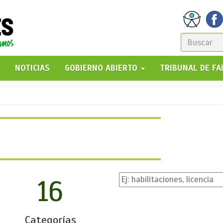
FORM
DE
GO!
NOTICIAS
GOBIERNO ABIERTO
TRIBUNAL DE F
BÚSQ
16
Categorías