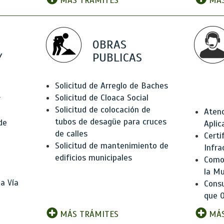
MÁS TRÁMITES
MÁS
OBRAS
Y
PUBLICAS
Solicitud de Arreglo de Baches
Solicitud de Cloaca Social
r
Solicitud de colocación de
Atenc
tubos de desagüe para cruces
de
Aplic
de calles
Certi
Solicitud de mantenimiento de
Infra
edificios municipales
Como 
la Mu
a Vía
Consu
que O
MÁS TRÁMITES
MÁS