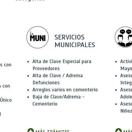
SERVICIOS
MUNICIPALES
Alta de Clave Especial para
Activ
as con
Proveedores
Mayo
Alta de Clave / Adrema
Aseso
Defunciones
Integ
s con
Arreglos varios en cementerio
Aseso
Baja de Clave/Adrema -
Adole
 Único
Cementerio
Aseso
Niñez
l