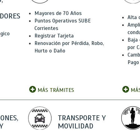
Mayores de 70 Años
DORES
Alta
Puntos Operativos SUBE
Ampli
Corrientes
condu
ógico
Registrar Tarjeta
Baja
Renovación por Pérdida, Robo,
por C
Hurto o Daño
Camb
Pago
MÁS TRÁMITES
MÁS
IONES,
TRANSPORTE Y
Y
MOVILIDAD