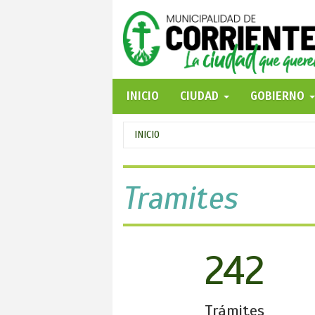
Pasar
al
contenido
principal
INICIO
CIUDAD
GOBIERNO
Se
INICIO
encuentra
usted
Tramites
aquí
242
Trámites