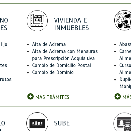
 NO
VIVIENDA E
ES
INMUEBLES
Hijo
Alta de Adrema
Abas
Alta de Adrema con Mensuras
Carne
para Prescripción Adquisitiva
Alim
ntes
Cambio de Domicilio Postal
Curso
Cambio de Dominio
Alim
rutos
Dupli
Manip
MÁS TRÁMITES
MÁS
LO
SUBE
,