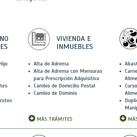
 NO
VIVIENDA E
ES
INMUEBLES
Hijo
Alta de Adrema
Abas
Alta de Adrema con Mensuras
Carne
para Prescripción Adquisitiva
Alim
ntes
Cambio de Domicilio Postal
Curso
Cambio de Dominio
Alim
rutos
Dupli
Manip
MÁS TRÁMITES
MÁS