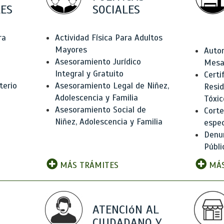
ES
SOCIALES
ra
Actividad Física Para Adultos
Mayores
Autor
Asesoramiento Jurídico
Mesas
Integral y Gratuito
Certi
terio
Asesoramiento Legal de Niñez,
Resid
Adolescencia y Familia
Tóxic
Asesoramiento Social de
Corte
Niñez, Adolescencia y Familia
espec
Denun
Públi
MÁS TRÁMITES
MÁS
ATENCIóN AL
CIUDADANO Y