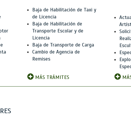
Baja de Habilitación de Taxi y
e
de Licencia
Actua
Baja de Habilitación de
Artís
otor
Transporte Escolar y de
Solic
n
Licencia
Reali
de
Baja de Transporte de Carga
Escul
nta
Cambio de Agencia de
Espec
Remises
Explo
Espec
MÁS TRÁMITES
MÁS
ARES