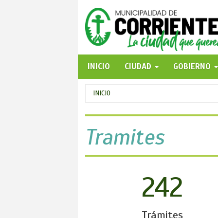
Pasar
al
contenido
principal
INICIO
CIUDAD
GOBIERNO
Se
INICIO
encuentra
usted
Tramites
aquí
242
Trámites