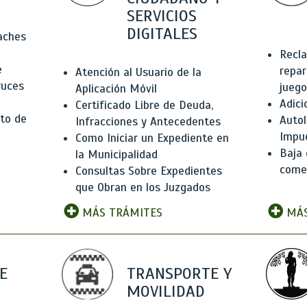
SERVICIOS
DIGITALES
Baches
Recla
e
repar
Atención al Usuario de la
ruces
juego
Aplicación Móvil
Adici
Certificado Libre de Deuda,
to de
Autol
Infracciones y Antecedentes
Impu
Como Iniciar un Expediente en
Baja 
la Municipalidad
comer
Consultas Sobre Expedientes
que Obran en los Juzgados
MÁS TRÁMITES
MÁS
E
TRANSPORTE Y
MOVILIDAD