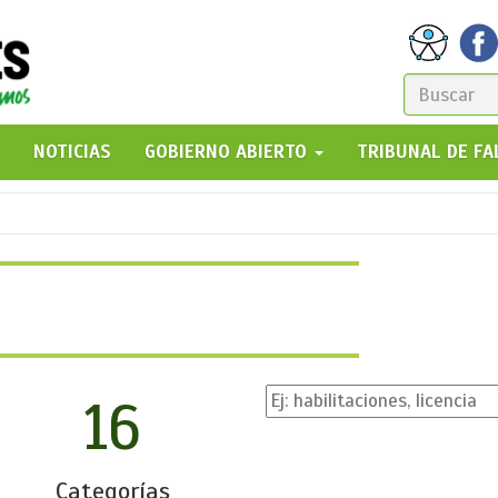
FORM
DE
GO!
NOTICIAS
GOBIERNO ABIERTO
TRIBUNAL DE F
BÚSQ
16
Categorías