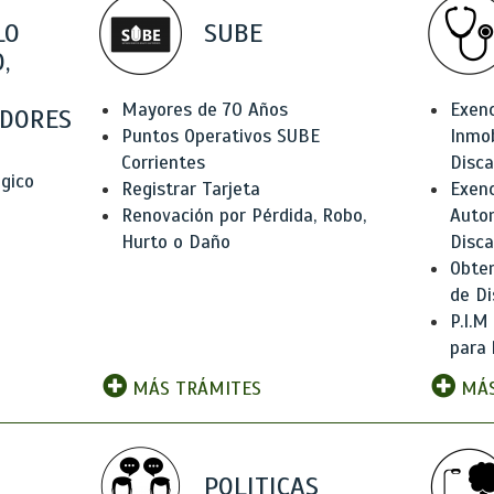
LO
SUBE
,
Mayores de 70 Años
Exen
DORES
Puntos Operativos SUBE
Inmob
Corrientes
Disc
ógico
Registrar Tarjeta
Exenc
Renovación por Pérdida, Robo,
Auto
Hurto o Daño
Disc
Obten
de Di
P.I.M
para 
MÁS TRÁMITES
MÁS
POLITICAS