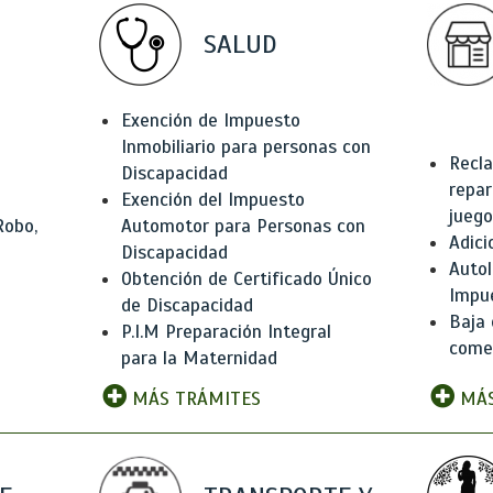
SALUD
Exención de Impuesto
Inmobiliario para personas con
Recla
Discapacidad
repar
Exención del Impuesto
juego
Robo,
Automotor para Personas con
Adici
Discapacidad
Autol
Obtención de Certificado Único
Impu
de Discapacidad
Baja 
P.I.M Preparación Integral
comer
para la Maternidad
MÁS TRÁMITES
MÁS