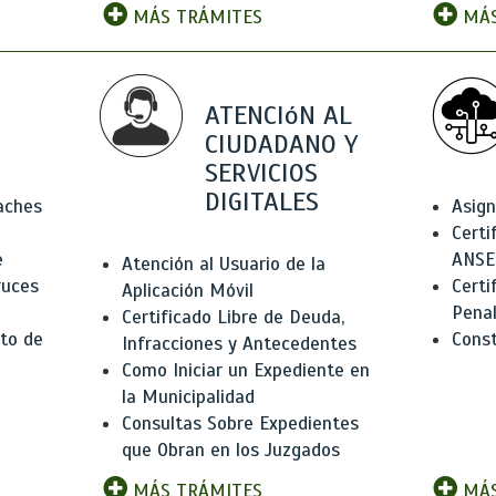
MÁS TRÁMITES
MÁS
ATENCIóN AL
CIUDADANO Y
SERVICIOS
DIGITALES
Baches
Asign
Certi
e
ANSE
Atención al Usuario de la
ruces
Certi
Aplicación Móvil
Pena
Certificado Libre de Deuda,
to de
Const
Infracciones y Antecedentes
Como Iniciar un Expediente en
la Municipalidad
Consultas Sobre Expedientes
que Obran en los Juzgados
MÁS TRÁMITES
MÁS