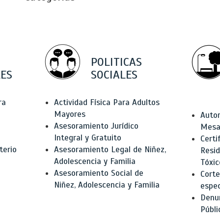
POLITICAS
ES
SOCIALES
ra
Actividad Física Para Adultos
Mayores
Autor
Asesoramiento Jurídico
Mesas
Integral y Gratuito
Certi
terio
Asesoramiento Legal de Niñez,
Resid
Adolescencia y Familia
Tóxic
Asesoramiento Social de
Corte
Niñez, Adolescencia y Familia
espec
Denun
Públi