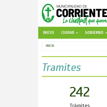
Pasar
al
contenido
principal
INICIO
CIUDAD
GOBIERNO
Se
INICIO
encuentra
usted
Tramites
aquí
242
Trámites