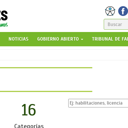
FORM
DE
GO!
NOTICIAS
GOBIERNO ABIERTO
TRIBUNAL DE F
BÚSQ
16
Categorías