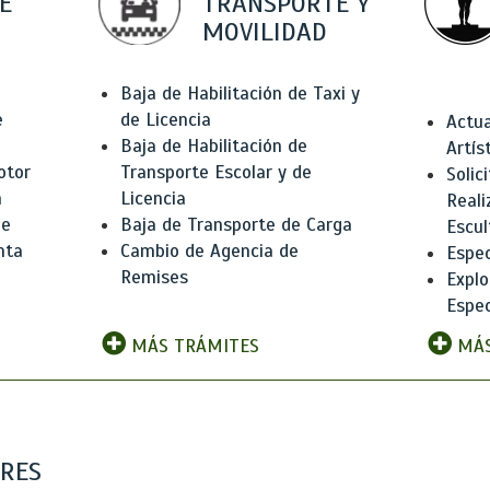
E
TRANSPORTE Y
MOVILIDAD
Baja de Habilitación de Taxi y
e
de Licencia
Actua
Baja de Habilitación de
Artís
otor
Transporte Escolar y de
Solic
n
Licencia
Reali
de
Baja de Transporte de Carga
Escul
nta
Cambio de Agencia de
Espec
Remises
Explo
Espec
MÁS TRÁMITES
MÁS
ARES