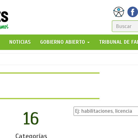
FORM
DE
GO!
NOTICIAS
GOBIERNO ABIERTO
TRIBUNAL DE F
BÚSQ
16
Categorías