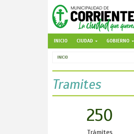
Pasar
al
contenido
principal
INICIO
CIUDAD
GOBIERNO
Se
INICIO
encuentra
usted
Tramites
aquí
250
Trámites