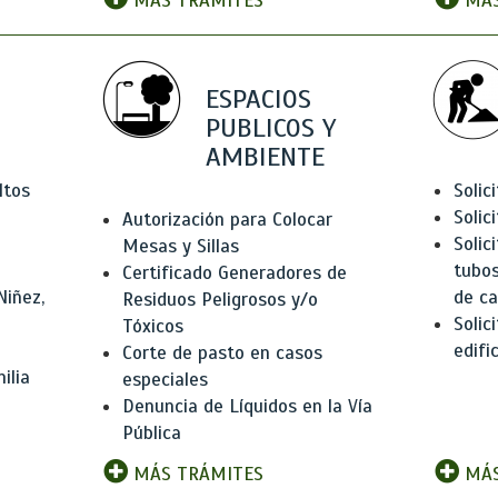
MÁS TRÁMITES
MÁS
ESPACIOS
PUBLICOS Y
AMBIENTE
ltos
Solic
Solic
Autorización para Colocar
Solic
Mesas y Sillas
tubos
Certificado Generadores de
Niñez,
de ca
Residuos Peligrosos y/o
Solic
Tóxicos
edifi
Corte de pasto en casos
ilia
especiales
Denuncia de Líquidos en la Vía
Pública
MÁS TRÁMITES
MÁS