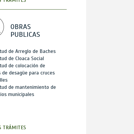
 TRÁMITES
OBRAS
PUBLICAS
itud de Arreglo de Baches
itud de Cloaca Social
itud de colocación de
 de desagüe para cruces
lles
itud de mantenimiento de
cios municipales
 TRÁMITES