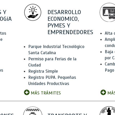
 Y
DESARROLLO
OGíA
ECONOMICO,
PYMES Y
EMPRENDEDORES
tos
Alta
de
Ampli
condu
Parque Industrial Tecnológico
Baja
Santa Catalina
por C
Permiso para Ferias de la
Camb
Ciudad
os
Pago
Registra Simple
Registro PUPA. Pequeñas
Unidades Productivas
MÁS TRÁMITES
MÁS