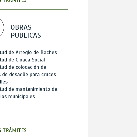
 TRÁMITES
OBRAS
PUBLICAS
itud de Arreglo de Baches
itud de Cloaca Social
itud de colocación de
 de desagüe para cruces
lles
itud de mantenimiento de
cios municipales
 TRÁMITES