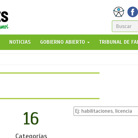
FORM
DE
GO!
NOTICIAS
GOBIERNO ABIERTO
TRIBUNAL DE F
BÚSQ
16
Categorías