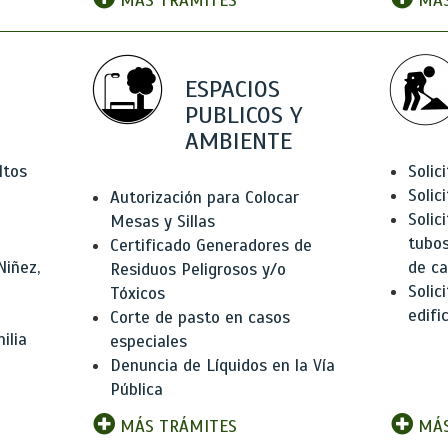
MÁS TRÁMITES
MÁS
ESPACIOS
PUBLICOS Y
AMBIENTE
ltos
Solic
Solic
Autorización para Colocar
Solic
Mesas y Sillas
tubos
Certificado Generadores de
Niñez,
de ca
Residuos Peligrosos y/o
Solic
Tóxicos
edifi
Corte de pasto en casos
ilia
especiales
Denuncia de Líquidos en la Vía
Pública
MÁS TRÁMITES
MÁS