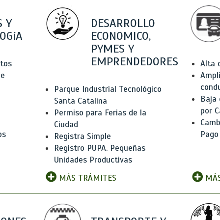
 Y
DESARROLLO
OGíA
ECONOMICO,
PYMES Y
EMPRENDEDORES
tos
Alta
de
Ampli
condu
Parque Industrial Tecnológico
Baja
Santa Catalina
por C
Permiso para Ferias de la
Camb
Ciudad
os
Pago
Registra Simple
Registro PUPA. Pequeñas
Unidades Productivas
MÁS TRÁMITES
MÁS