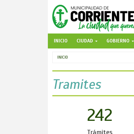
Pasar
al
contenido
principal
INICIO
CIUDAD
GOBIERNO
Se
INICIO
encuentra
usted
Tramites
aquí
242
Trámites