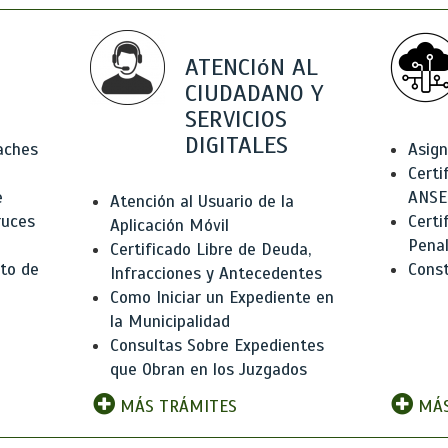
ATENCIóN AL
CIUDADANO Y
SERVICIOS
DIGITALES
Baches
Asign
Certi
e
ANSE
Atención al Usuario de la
ruces
Certi
Aplicación Móvil
Pena
Certificado Libre de Deuda,
to de
Const
Infracciones y Antecedentes
Como Iniciar un Expediente en
la Municipalidad
Consultas Sobre Expedientes
que Obran en los Juzgados
MÁS TRÁMITES
MÁS