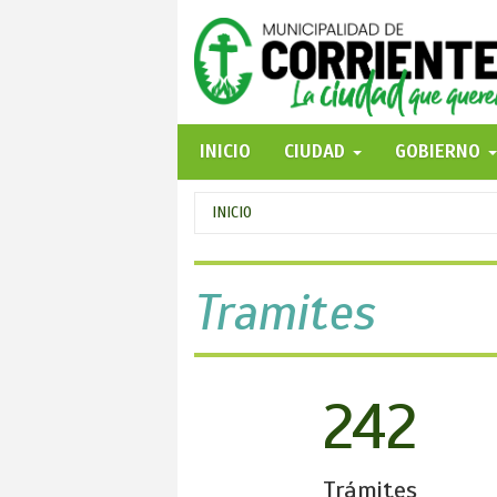
Pasar
al
contenido
principal
INICIO
CIUDAD
GOBIERNO
Se
INICIO
encuentra
usted
Tramites
aquí
242
Trámites