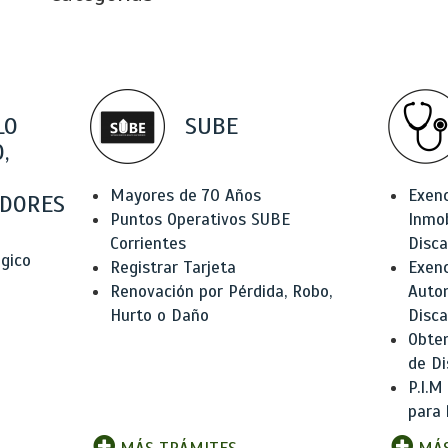
LO
SUBE
,
Mayores de 70 Años
Exen
DORES
Puntos Operativos SUBE
Inmob
Corrientes
Disc
ógico
Registrar Tarjeta
Exenc
Renovación por Pérdida, Robo,
Auto
Hurto o Daño
Disc
Obten
de Di
P.I.M
para 