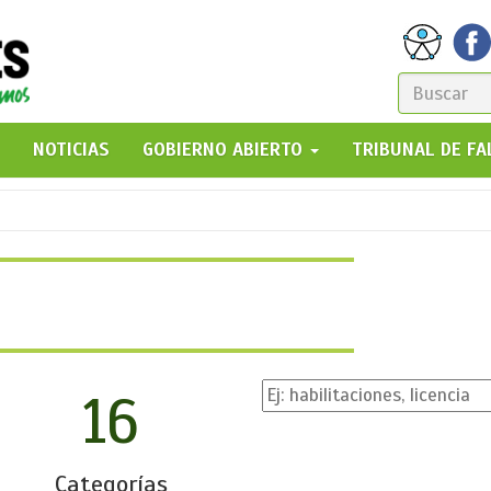
FORM
DE
GO!
NOTICIAS
GOBIERNO ABIERTO
TRIBUNAL DE F
BÚSQ
16
Categorías