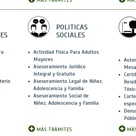
MÁS TRÁMITES
MÁS
POLITICAS
ES
SOCIALES
ra
Actividad Física Para Adultos
Mayores
Autor
Asesoramiento Jurídico
Mesas
Integral y Gratuito
Certi
terio
Asesoramiento Legal de Niñez,
Resid
Adolescencia y Familia
Tóxic
Asesoramiento Social de
Corte
Niñez, Adolescencia y Familia
espec
Denun
Públi
MÁS TRÁMITES
MÁS