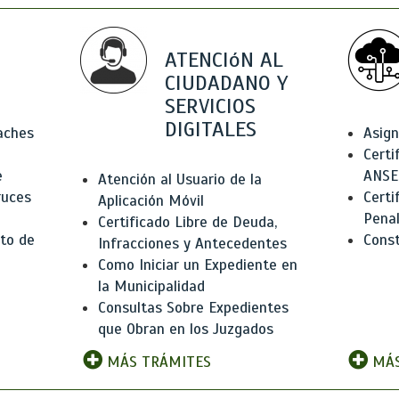
ATENCIóN AL
CIUDADANO Y
SERVICIOS
DIGITALES
Baches
Asign
Certi
e
ANSE
Atención al Usuario de la
ruces
Certi
Aplicación Móvil
Pena
Certificado Libre de Deuda,
to de
Const
Infracciones y Antecedentes
Como Iniciar un Expediente en
la Municipalidad
Consultas Sobre Expedientes
que Obran en los Juzgados
MÁS TRÁMITES
MÁS