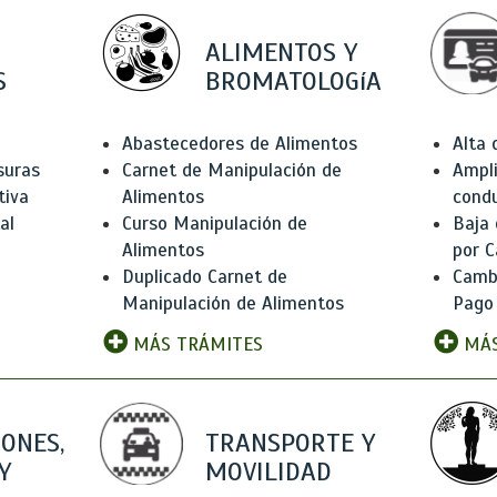
ALIMENTOS Y
S
BROMATOLOGíA
Abastecedores de Alimentos
Alta
suras
Carnet de Manipulación de
Ampli
tiva
Alimentos
condu
al
Curso Manipulación de
Baja
Alimentos
por C
Duplicado Carnet de
Camb
Manipulación de Alimentos
Pago
MÁS TRÁMITES
MÁS
IONES,
TRANSPORTE Y
Y
MOVILIDAD