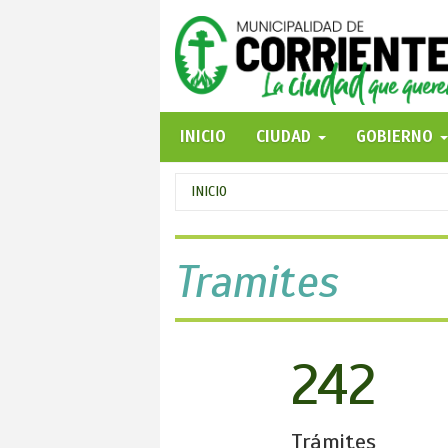
Pasar
al
contenido
principal
INICIO
CIUDAD
GOBIERNO
Se
INICIO
encuentra
usted
Tramites
aquí
242
Trámites